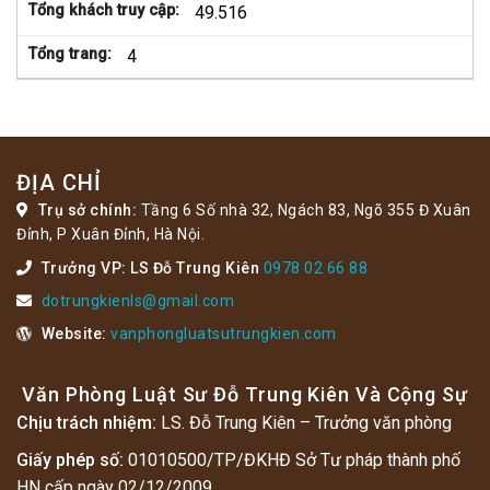
Tổng khách truy cập:
49.516
Tổng trang:
4
ĐỊA CHỈ
Trụ sở chính:
Tầng 6 Số nhà 32, Ngách 83, Ngõ 355 Đ Xuân
Đỉnh, P Xuân Đỉnh, Hà Nội.
Trưởng VP: LS Đỗ Trung Kiên
0978 02 66 88
dotrungkienls@gmail.com
Website:
vanphongluatsutrungkien.com
Văn Phòng Luật Sư Đỗ Trung Kiên Và Cộng Sự
Chịu trách nhiệm:
LS. Đỗ Trung Kiên – Trưởng văn phòng
Giấy phép số:
01010500/TP/ĐKHĐ Sở Tư pháp thành phố
HN cấp ngày 02/12/2009.