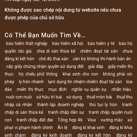
Không được sao chép nội dung từ website nếu chưa
được phép của chủ sở hữu.
Có Thể Bạn Muốn Tìm Về…
bảo hiểm thất nghiệp
bảo hiểm xã hội
bảo hiểm y tế
bảo hộ
quyền tác giả
chia di sản thừa kế
chiếm đoạt tài sản
chưa
đăng kí kết hôn
chế độ thai sản
cán bộ không thi hành bản án
cấp giấy chứng nhận quyền sử dụng đất
giải đáp
giấy miễn thị
thực
hộ chiếu phổ thông
khai sinh cho con
không phải xin
phép
ly hôn nhanh
lạm dụng tín nhiệm chiếm đoạt tài sản
lừa
đảo
miễn thị thực
mục đích
nghĩa vụ quân sự
nhãn hiệu
nuôi con nuôi
sở hữu trí tuệ
sử dụng
thuế môn bài
thuế thu
nhập cá nhân
thành lập doanh nghiệp
thủ tục ly hôn
tranh
chấp di sản thừa kế
tranh chấp dân sự
tranh chấp quyền nuôi
con
tranh chấp đất đai
Tổng hợp 46
Visa
vướng mắc
xử
phạt vi phạm hành chính
Án lệ
đăng kí khai sinh
đăng kí khai
sinh chậm
đăng ký kinh doanh
đăng ký kết hôn
đăng ký