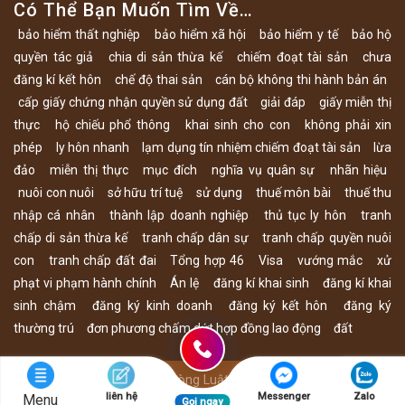
Có Thể Bạn Muốn Tìm Về…
bảo hiểm thất nghiệp
bảo hiểm xã hội
bảo hiểm y tế
bảo hộ
quyền tác giả
chia di sản thừa kế
chiếm đoạt tài sản
chưa
đăng kí kết hôn
chế độ thai sản
cán bộ không thi hành bản án
cấp giấy chứng nhận quyền sử dụng đất
giải đáp
giấy miễn thị
thực
hộ chiếu phổ thông
khai sinh cho con
không phải xin
phép
ly hôn nhanh
lạm dụng tín nhiệm chiếm đoạt tài sản
lừa
đảo
miễn thị thực
mục đích
nghĩa vụ quân sự
nhãn hiệu
nuôi con nuôi
sở hữu trí tuệ
sử dụng
thuế môn bài
thuế thu
nhập cá nhân
thành lập doanh nghiệp
thủ tục ly hôn
tranh
chấp di sản thừa kế
tranh chấp dân sự
tranh chấp quyền nuôi
con
tranh chấp đất đai
Tổng hợp 46
Visa
vướng mắc
xử
phạt vi phạm hành chính
Án lệ
đăng kí khai sinh
đăng kí khai
sinh chậm
đăng ký kinh doanh
đăng ký kết hôn
đăng ký
thường trú
đơn phương chấm dứt hợp đồng lao động
đất
Copyright 2026 © - Văn Phòng Luật Sư Đỗ Trung Kiên và Cộng
liên hệ
Messenger
Zalo
Menu
sự
Gọi ngay