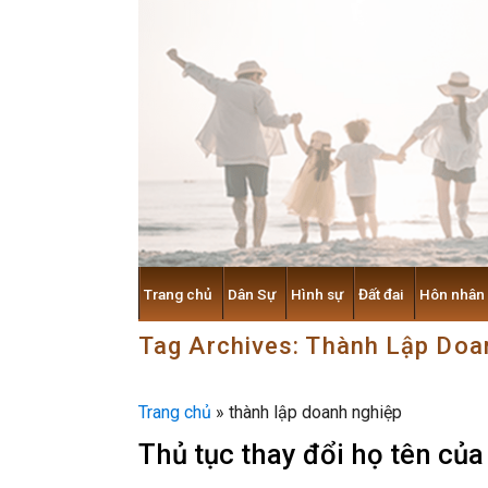
Skip
to
content
Trang chủ
Dân Sự
Hình sự
Đất đai
Hôn nhân
Tag Archives:
Thành Lập Doa
Trang chủ
»
thành lập doanh nghiệp
Thủ tục thay đổi họ tên của