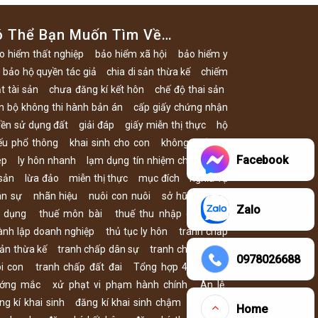
ó Thể Bạn Muốn Tìm Về…
o hiểm thất nghiệp
bảo hiểm xã hội
bảo hiểm y
bảo hộ quyền tác giả
chia di sản thừa kế
chiếm
t tài sản
chưa đăng kí kết hôn
chế độ thai sản
n bộ không thi hành bản án
cấp giấy chứng nhận
ền sử dụng đất
giải đáp
giấy miễn thị thực
hộ
ếu phổ thông
khai sinh cho con
không phải xin
Facebook
ép
ly hôn nhanh
lạm dụng tín nhiệm chiếm đoạt
 sản
lừa đảo
miễn thị thực
mục đích
nghĩa vụ
ân sự
nhãn hiệu
nuôi con nuôi
sở hữu trí tuệ
Zalo
 dụng
thuế môn bài
thuế thu nhập cá nhân
ành lập doanh nghiệp
thủ tục ly hôn
tranh chấp
sản thừa kế
tranh chấp dân sự
tranh chấp quyền
0978026688
i con
tranh chấp đất đai
Tổng hợp 46
Visa
ớng mắc
xử phạt vi phạm hành chính
Án lệ
ng kí khai sinh
đăng kí khai sinh chậm
đăng ký
Home