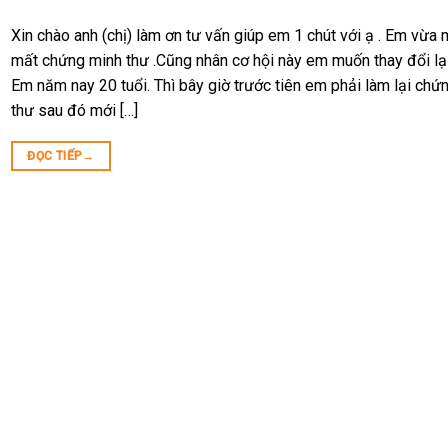
Xin chào anh (chị) làm ơn tư vấn giúp em 1 chút với ạ . Em vừa 
mất chứng minh thư .Cũng nhân cơ hội này em muốn thay đổi lại
Em năm nay 20 tuổi. Thì bây giờ trước tiên em phải làm lại chứ
thư sau đó mới […]
ĐỌC TIẾP
→