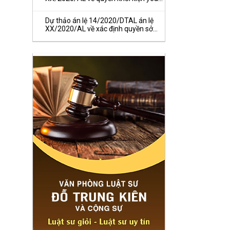
cầu Tòa án hủy kết quả bán đấu giá
tài sản
Dự thảo án lệ 14/2020/DTAL án lệ
XX/2020/AL về xác định quyền sở
hữu đối với tiền đặt cọc