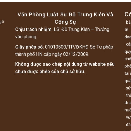
C
Văn Phòng Luật Sư Đỗ Trung Kiên Và
Cộng Sự
gõ
bả
Chịu trách nhiệm:
LS. Đỗ Trung Kiên – Trưởng
tế
văn phòng
đoạ
cá
Giấy phép số:
01010500/TP/ĐKHĐ Sở Tư pháp
quy
thành phố HN cấp ngày 02/12/2009.
chi
Không được sao chép nội dung từ website nếu
ph
chưa được phép của chủ sở hữu.
tài
qu
sử
th
di 
nuô
vư
đă