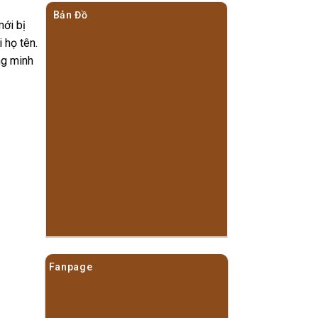
Bản Đồ
mới bị
 họ tên.
ng minh
Fanpage