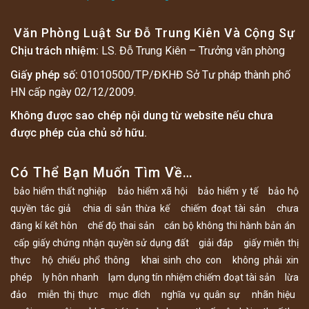
Văn Phòng Luật Sư Đỗ Trung Kiên Và Cộng Sự
Chịu trách nhiệm:
LS. Đỗ Trung Kiên – Trưởng văn phòng
Giấy phép số:
01010500/TP/ĐKHĐ Sở Tư pháp thành phố
HN cấp ngày 02/12/2009.
Không được sao chép nội dung từ website nếu chưa
được phép của chủ sở hữu.
Có Thể Bạn Muốn Tìm Về…
bảo hiểm thất nghiệp
bảo hiểm xã hội
bảo hiểm y tế
bảo hộ
quyền tác giả
chia di sản thừa kế
chiếm đoạt tài sản
chưa
đăng kí kết hôn
chế độ thai sản
cán bộ không thi hành bản án
cấp giấy chứng nhận quyền sử dụng đất
giải đáp
giấy miễn thị
thực
hộ chiếu phổ thông
khai sinh cho con
không phải xin
phép
ly hôn nhanh
lạm dụng tín nhiệm chiếm đoạt tài sản
lừa
đảo
miễn thị thực
mục đích
nghĩa vụ quân sự
nhãn hiệu