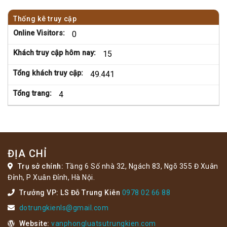
Thống kê truy cập
Online Visitors:
0
Khách truy cập hôm nay:
15
Tổng khách truy cập:
49.441
Tổng trang:
4
ĐỊA CHỈ
Trụ sở chính:
Tầng 6 Số nhà 32, Ngách 83, Ngõ 355 Đ Xuân
Đỉnh, P Xuân Đỉnh, Hà Nội.
Trưởng VP: LS Đỗ Trung Kiên
0978 02 66 88
dotrungkienls@gmail.com
Website:
vanphongluatsutrungkien.com