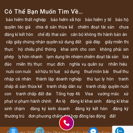
Có Thể Bạn Muốn Tìm Về…
bảo hiểm thất nghiệp
bảo hiểm xã hội
bảo hiểm y tế
bảo hộ
quyền tác giả
chia di sản thừa kế
chiếm đoạt tài sản
chưa
đăng kí kết hôn
chế độ thai sản
cán bộ không thi hành bản án
cấp giấy chứng nhận quyền sử dụng đất
giải đáp
giấy miễn thị
thực
hộ chiếu phổ thông
khai sinh cho con
không phải xin
phép
ly hôn nhanh
lạm dụng tín nhiệm chiếm đoạt tài sản
lừa
đảo
miễn thị thực
mục đích
nghĩa vụ quân sự
nhãn hiệu
nuôi con nuôi
sở hữu trí tuệ
sử dụng
thuế môn bài
thuế thu
nhập cá nhân
thành lập doanh nghiệp
thủ tục ly hôn
tranh
chấp di sản thừa kế
tranh chấp dân sự
tranh chấp quyền nuôi
con
tranh chấp đất đai
Tổng hợp 46
Visa
vướng mắc
xử
phạt vi phạm hành chính
Án lệ
đăng kí khai sinh
đăng kí khai
sinh chậm
đăng ký kinh doanh
đăng ký kết hôn
đăng ký
thường trú
đơn phương chấm dứt hợp đồng lao động
đất