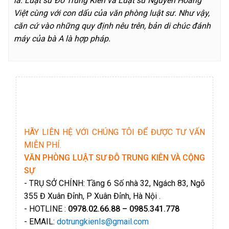
là: Luật sư Đỗ Trung Kiên và Luật sư Nguyễn Hoàng
Việt cùng với con dấu của văn phòng luật sư. Như vậy,
căn cứ vào những quy định nêu trên, bản di chúc đánh
máy của bà A là hợp pháp.
HÃY LIÊN HỆ VỚI CHÚNG TÔI ĐỂ ĐƯỢC TƯ VẤN
MIỄN PHÍ.
VĂN PHÒNG LUẬT SƯ ĐỖ TRUNG KIÊN VÀ CỘNG
SỰ
- TRỤ SỞ CHÍNH: Tầng 6 Số nhà 32, Ngách 83, Ngõ
355 Đ Xuân Đỉnh, P Xuân Đỉnh, Hà Nội .
- HOTLINE :
0978.02.66.88 – 0985.341.778
- EMAIL:
dotrungkienls@gmail.com