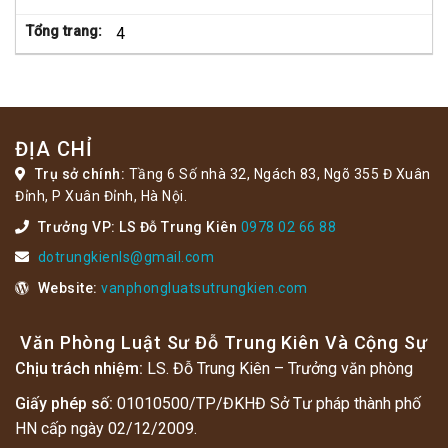
Tổng trang:
4
ĐỊA CHỈ
Trụ sở chính:
Tầng 6 Số nhà 32, Ngách 83, Ngõ 355 Đ Xuân
Đỉnh, P Xuân Đỉnh, Hà Nội.
Trưởng VP: LS Đỗ Trung Kiên
0978 02 66 88
dotrungkienls@gmail.com
Website:
vanphongluatsutrungkien.com
Văn Phòng Luật Sư Đỗ Trung Kiên Và Cộng Sự
Chịu trách nhiệm:
LS. Đỗ Trung Kiên – Trưởng văn phòng
Giấy phép số:
01010500/TP/ĐKHĐ Sở Tư pháp thành phố
HN cấp ngày 02/12/2009.