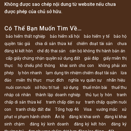
Không được sao chép nội dung từ website nếu chưa
được phép của chủ sở hữu.
Có Thể Bạn Muốn Tìm Về…
bảo hiểm thất nghiệp
bảo hiểm xã hội
bảo hiểm y tế
bảo hộ
quyền tác giả
chia di sản thừa kế
chiếm đoạt tài sản
chưa
đăng kí kết hôn
chế độ thai sản
cán bộ không thi hành bản án
cấp giấy chứng nhận quyền sử dụng đất
giải đáp
giấy miễn thị
thực
hộ chiếu phổ thông
khai sinh cho con
không phải xin
phép
ly hôn nhanh
lạm dụng tín nhiệm chiếm đoạt tài sản
lừa
đảo
miễn thị thực
mục đích
nghĩa vụ quân sự
nhãn hiệu
nuôi con nuôi
sở hữu trí tuệ
sử dụng
thuế môn bài
thuế thu
nhập cá nhân
thành lập doanh nghiệp
thủ tục ly hôn
tranh
chấp di sản thừa kế
tranh chấp dân sự
tranh chấp quyền nuôi
con
tranh chấp đất đai
Tổng hợp 46
Visa
vướng mắc
xử
phạt vi phạm hành chính
Án lệ
đăng kí khai sinh
đăng kí khai
sinh chậm
đăng ký kinh doanh
đăng ký kết hôn
đăng ký