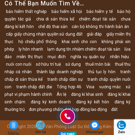
Có Thể Bạn Muốn Tìm Về…
bảo hiểm thất nghiệp
bảo hiểm xã hội
bảo hiểm y tế
bảo hộ
quyền tác giả
chia di sản thừa kế
chiếm đoạt tài sản
chưa
đăng kí kết hôn
chế độ thai sản
cán bộ không thi hành bản án
cấp giấy chứng nhận quyền sử dụng đất
giải đáp
giấy miễn thị
thực
hộ chiếu phổ thông
khai sinh cho con
không phải xin
phép
ly hôn nhanh
lạm dụng tín nhiệm chiếm đoạt tài sản
lừa
đảo
miễn thị thực
mục đích
nghĩa vụ quân sự
nhãn hiệu
nuôi con nuôi
sở hữu trí tuệ
sử dụng
thuế môn bài
thuế thu
nhập cá nhân
thành lập doanh nghiệp
thủ tục ly hôn
tranh
chấp di sản thừa kế
tranh chấp dân sự
tranh chấp quyền nuôi
con
tranh chấp đất đai
Tổng hợp 46
Visa
vướng mắc
xử
phạt vi phạm hành chính
Án lệ
đăng kí khai sinh
đăng kí khai
sinh chậm
đăng ký kinh doanh
đăng ký kết hôn
đăng ký
thường trú
đơn phương chấm dứt hợp đồng lao động
đất
Copyright 2026 © - Văn Phòng Luật Sư Đỗ Trung Kiên và Cộng
liên hệ
Messenger
Zalo
Menu
sự
Gọi ngay