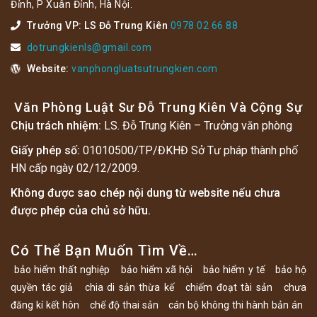
Đỉnh, P Xuân Đỉnh, Hà Nội.
Trưởng VP: LS Đỗ Trung Kiên
0978 02 66 88
dotrungkienls@gmail.com
Website:
vanphongluatsutrungkien.com
Văn Phòng Luật Sư Đỗ Trung Kiên Và Cộng Sự
Chịu trách nhiệm:
LS. Đỗ Trung Kiên – Trưởng văn phòng
Giấy phép số:
01010500/TP/ĐKHĐ Sở Tư pháp thành phố
HN cấp ngày 02/12/2009.
Không được sao chép nội dung từ website nếu chưa
được phép của chủ sở hữu.
Có Thể Bạn Muốn Tìm Về…
bảo hiểm thất nghiệp
bảo hiểm xã hội
bảo hiểm y tế
bảo hộ
quyền tác giả
chia di sản thừa kế
chiếm đoạt tài sản
chưa
đăng kí kết hôn
chế độ thai sản
cán bộ không thi hành bản án