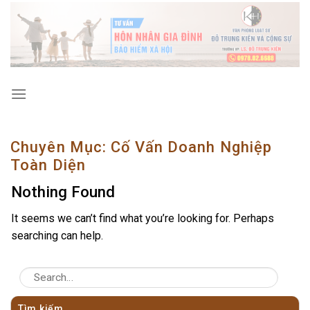
Skip
to
content
Chuyên Mục:
Cố Vấn Doanh Nghiệp
Toàn Diện
Nothing Found
It seems we can’t find what you’re looking for. Perhaps
searching can help.
Tìm kiếm