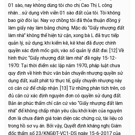
01 sào, nay không dùng tôi cho chị Cao Thị L công
nhân….sử dụng vĩnh viễn 01 sào đất của tôi. Tôi không
bao giờ đòi lại. Nay vợ chồng tôi đã thỏa thuận đồng ý
làm giấy này làm bằng chứng. Mặc dù “Giấy nhượng đất
làm nhà” không thể hiện tứ cận, xong bà L đã trực tiếp
quản lý, sử dụng; khi kiểm kê, kê khai đã được chính
quyền xác định mốc giới, vào sổ quản lý đất đai.
[12] Về
hình thức “Giấy nhượng đất làm nhà” đề ngày 15-12-
1970: Tại thời điểm xác lập năm 1970, pháp luật chưa
quy định về hình thức văn bản chuyển nhượng quyền sử
dụng đất; xuất phát từ thực tế, giấy chuyển nhượng này
có căn cứ để chấp nhận.
[13] Từ những phân tích trên, có
đủ căn cứ xác định nguyên đơn có quyền sử dụng đất.
Bản án phúc thẩm chỉ căn cứ vào “Giấy nhượng đất làm
nhà” để không chấp nhận yêu cầu khởi kiện của nguyên
đơn là chưa đánh giá toàn diện các chứng cứ, tài liệu có
trong hồ sơ vụ án. Bởi vậy, Quyết định kháng nghị Giám
đốc thẩm số 23/KNGĐT-VC1-DS ngày 15-6-2017 của