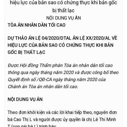
hiệu lực của bản sao có chứng thực khi bản gốc
bị thất lạc
NỘI DUNG VỤ ÁN
TÒA ÁN NHÂN DÂN TỐI CAO
DỰ THẢO ÁN LỆ 04/2020/DTAL ÁN LỆ XX/2020/AL VỀ
HIỆU LỰC CỦA BẢN SAO CÓ CHỨNG THỰC KHI BẢN
GỐC BỊ THẤT LẠC
Được Hội đồng Thẩm phán Tòa án nhân dân tối cao
thông qua ngày tháng năm 2020 và được công bố theo
Quyết định số /QĐ-CA ngày tháng năm 2020 của
Chánh án Tòa án nhân dân tối cao.
NỘI DUNG VỤ ÁN
Theo đơn khởi kiện và các lời khai tiếp theo, nguyên đơn
bà Cao Thị L và người được ủy quyền là chị Lê Thi Minh
T (con gái bà L) trình bày: