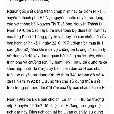
Nguồn gốc đất đang tranh chấp hiện nay tại xóm N, xã H,
huyện T, thành phố Hà Nội nguyên thuộc quyền sử dụng
của vợ chồng bà Nguyễn Thị T và ông Nguyễn Thành Đ.
Năm 1970 bà Cao Thị L đã mua toàn bộ diện tích đất này
của ông Đ, bà T bằng giấy tờ viết tay, có xác nhận của Ủy
ban hành chính xã H ngày 22-6-1971, diện tích mua là 1
sào (360m2). Sau khi mua vợ chồng bà L, ông L1 quản lý,
sử dụng và đã xây dựng quán bán hàng nước, bếp, công
trình phụ và chuồng lọn. Từ năm 1991 bà L đã đứng ra kê
khai, nộp thuế, đã được Ủy ban nhân dân xã H xác nhận
toàn bộ quyền sử dụng đất số thửa 341 tờ bản đồ số 4
xã H. Năm 1992 bà L đứng tên chủ sử dụng thửa đất
trên trong sổ theo dõi đất đai của Ủy ban nhân dân xã H.
Năm 1993 bà L đã bán cho chị Lê Thị H – trú tại trường
cấp 3 huyện T 90m2 đất, hiện chị H đang sử dụng diện
tích đất này. Diện tích còn lại bà L vẫn quản lý, sử dụng