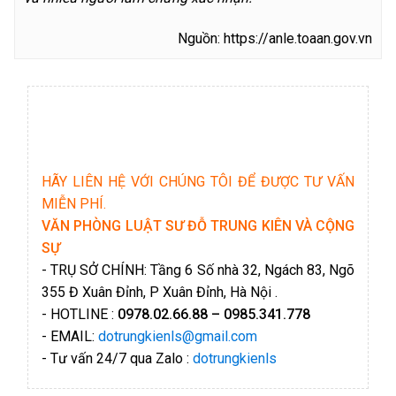
Nguồn: https://anle.toaan.gov.vn
HÃY LIÊN HỆ VỚI CHÚNG TÔI ĐỂ ĐƯỢC TƯ VẤN
MIỄN PHÍ.
VĂN PHÒNG LUẬT SƯ ĐỖ TRUNG KIÊN VÀ CỘNG
SỰ
- TRỤ SỞ CHÍNH: Tầng 6 Số nhà 32, Ngách 83, Ngõ
355 Đ Xuân Đỉnh, P Xuân Đỉnh, Hà Nội .
- HOTLINE :
0978.02.66.88 – 0985.341.778
- EMAIL:
dotrungkienls@gmail.com
- Tư vấn 24/7 qua Zalo :
dotrungkienls