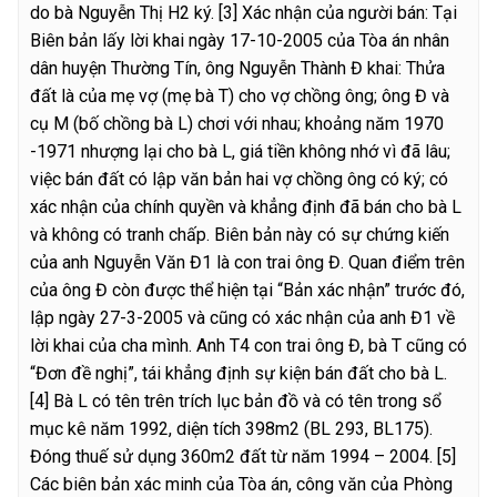
do bà Nguyễn Thị H2 ký.
[3] Xác nhận của người bán: Tại
Biên bản lấy lời khai ngày 17-10-2005 của Tòa án nhân
dân huyện Thường Tín, ông Nguyễn Thành Đ khai: Thửa
đất là của mẹ vợ (mẹ bà T) cho vợ chồng ông; ông Đ và
cụ M (bố chồng bà L) chơi với nhau; khoảng năm 1970
-1971 nhượng lại cho bà L, giá tiền không nhớ vì đã lâu;
việc bán đất có lập văn bản hai vợ chồng ông có ký; có
xác nhận của chính quyền và khẳng định đã bán cho bà L
và không có tranh chấp. Biên bản này có sự chứng kiến
của anh Nguyễn Văn Đ1 là con trai ông Đ. Quan điểm trên
của ông Đ còn được thể hiện tại “Bản xác nhận” trước đó,
lập ngày 27-3-2005 và cũng có xác nhận của anh Đ1 về
lời khai của cha mình. Anh T4 con trai ông Đ, bà T cũng có
“Đơn đề nghị”, tái khẳng định sự kiện bán đất cho bà L.
[4] Bà L có tên trên trích lục bản đồ và có tên trong sổ
mục kê năm 1992, diện tích 398m2 (BL 293, BL175).
Đóng thuế sử dụng 360m2 đất từ năm 1994 – 2004.
[5]
Các biên bản xác minh của Tòa án, công văn của Phòng