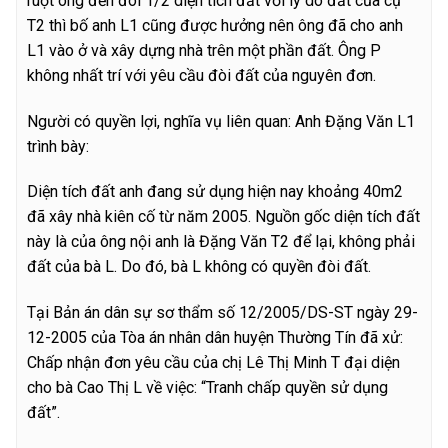
ruột ông đến đòi 1/2 diện tích đất với lý do đất của cụ
T2 thì bố anh L1 cũng được hưởng nên ông đã cho anh
L1 vào ở và xây dựng nhà trên một phần đất. Ông P
không nhất trí với yêu cầu đòi đất của nguyên đơn.
Người có quyền lợi, nghĩa vụ liên quan: Anh Đặng Văn L1
trình bày:
Diện tích đất anh đang sử dụng hiện nay khoảng 40m2
đã xây nhà kiên cố từ năm 2005. Nguồn gốc diện tích đất
này là của ông nội anh là Đặng Văn T2 để lại, không phải
đất của bà L. Do đó, bà L không có quyền đòi đất.
Tại Bản án dân sự sơ thẩm số 12/2005/DS-ST ngày 29-
12-2005 của Tòa án nhân dân huyện Thường Tín đã xử:
Chấp nhận đơn yêu cầu của chị Lê Thị Minh T đại diện
cho bà Cao Thị L về việc: “Tranh chấp quyền sử dụng
đất”.