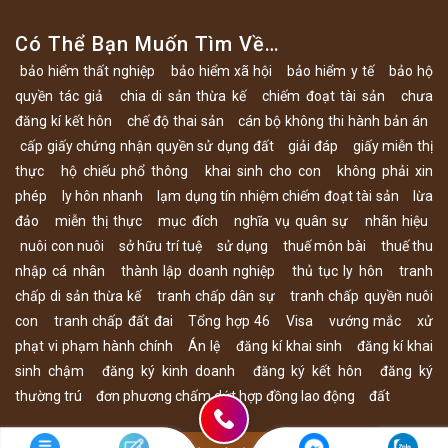
Có Thể Bạn Muốn Tìm Về…
bảo hiểm thất nghiệp
bảo hiểm xã hội
bảo hiểm y tế
bảo hộ
quyền tác giả
chia di sản thừa kế
chiếm đoạt tài sản
chưa
đăng kí kết hôn
chế độ thai sản
cán bộ không thi hành bản án
cấp giấy chứng nhận quyền sử dụng đất
giải đáp
giấy miễn thị
thực
hộ chiếu phổ thông
khai sinh cho con
không phải xin
phép
ly hôn nhanh
lạm dụng tín nhiệm chiếm đoạt tài sản
lừa
đảo
miễn thị thực
mục đích
nghĩa vụ quân sự
nhãn hiệu
nuôi con nuôi
sở hữu trí tuệ
sử dụng
thuế môn bài
thuế thu
nhập cá nhân
thành lập doanh nghiệp
thủ tục ly hôn
tranh
chấp di sản thừa kế
tranh chấp dân sự
tranh chấp quyền nuôi
con
tranh chấp đất đai
Tổng hợp 46
Visa
vướng mắc
xử
phạt vi phạm hành chính
Án lệ
đăng kí khai sinh
đăng kí khai
sinh chậm
đăng ký kinh doanh
đăng ký kết hôn
đăng ký
thường trú
đơn phương chấm dứt hợp đồng lao động
đất