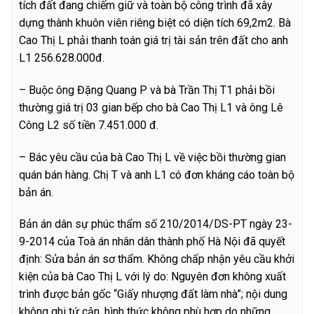
tích đất đang chiếm giữ và toàn bộ công trình đã xây
dựng thành khuôn viên riêng biệt có diện tích 69,2m2. Bà
Cao Thị L phải thanh toán giá trị tài sản trên đất cho anh
L1 256.628.000đ.
– Buộc ông Đặng Quang P và bà Trần Thị T1 phải bồi
thường giá trị 03 gian bếp cho bà Cao Thị L1 và ông Lê
Công L2 số tiền 7.451.000 đ.
– Bác yêu cầu của bà Cao Thị L về việc bồi thường gian
quán bán hàng. Chị T và anh L1 có đơn kháng cáo toàn bộ
bản án.
Bản án dân sự phúc thẩm số 210/2014/DS-PT ngày 23-
9-2014 của Toà án nhân dân thành phố Hà Nội đã quyết
định: Sửa bản án sơ thẩm. Không chấp nhận yêu cầu khởi
kiện của bà Cao Thị L với lý do: Nguyên đơn không xuất
trình được bản gốc “Giấy nhượng đất làm nhà”; nội dung
không ghi tứ cận, hình thức không phù hợp do những