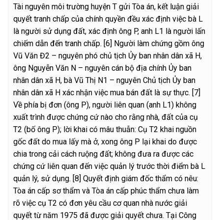
Tài nguyên môi trường huyện T gửi Tòa án, kết luận giải
quyết tranh chấp của chính quyền đều xác định việc bà L
là người sử dụng đất, xác định ông P, anh L1 là người lấn
chiếm dẫn đến tranh chấp.
[6] Người làm chứng gồm ông
Vũ Văn Đ2 – nguyên phó chủ tịch Ủy ban nhân dân xã H,
ông Nguyễn Văn N – nguyên cán bộ địa chính Ủy ban
nhân dân xã H, bà Vũ Thị N1 – nguyên Chủ tịch Ủy ban
nhân dân xã H xác nhận việc mua bán đất là sự thực.
[7]
Về phía bị đơn (ông P), người liên quan (anh L1) không
xuất trình được chứng cứ nào cho rằng nhà, đất của cụ
T2 (bố ông P); lời khai có mâu thuẫn: Cụ T2 khai nguồn
gốc đất do mua lấy mà ở, xong ông P lại khai do được
chia trong cải cách ruộng đất; không đưa ra được các
chứng cứ liên quan đến việc quản lý trước thời điểm bà L
quản lý, sử dụng.
[8] Quyết định giám đốc thẩm có nêu:
Tòa án cấp sơ thẩm và Tòa án cấp phúc thẩm chưa làm
rõ việc cụ T2 có đơn yêu cầu cơ quan nhà nước giải
quyết từ năm 1975 đã được giải quyết chưa. Tại Công