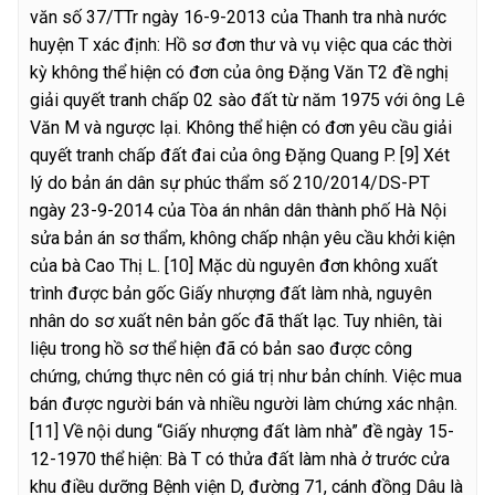
văn số 37/TTr ngày 16-9-2013 của Thanh tra nhà nước
huyện T xác định: Hồ sơ đơn thư và vụ việc qua các thời
kỳ không thể hiện có đơn của ông Đặng Văn T2 đề nghị
giải quyết tranh chấp 02 sào đất từ năm 1975 với ông Lê
Văn M và ngược lại. Không thể hiện có đơn yêu cầu giải
quyết tranh chấp đất đai của ông Đặng Quang P.
[9] Xét
lý do bản án dân sự phúc thẩm số 210/2014/DS-PT
ngày 23-9-2014 của Tòa án nhân dân thành phố Hà Nội
sửa bản án sơ thẩm, không chấp nhận yêu cầu khởi kiện
của bà Cao Thị L.
[10] Mặc dù nguyên đơn không xuất
trình được bản gốc Giấy nhượng đất làm nhà, nguyên
nhân do sơ xuất nên bản gốc đã thất lạc. Tuy nhiên, tài
liệu trong hồ sơ thể hiện đã có bản sao được công
chứng, chứng thực nên có giá trị như bản chính. Việc mua
bán được người bán và nhiều người làm chứng xác nhận.
[11] Về nội dung “Giấy nhượng đất làm nhà” đề ngày 15-
12-1970 thể hiện: Bà T có thửa đất làm nhà ở trước cửa
khu điều dưỡng Bệnh viện D, đường 71, cánh đồng Dâu là