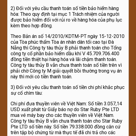
2) Đối với yêu cầu thanh toán số tiền bảo hiểm hàng
hóa: Theo quy định tại mục 1 Trách nhiệm của người
được bảo hiểm đối với rủi ro về hàng hóa của phụ lục
kèm theo hợp đồng.
Theo Bản án số 14/2010/KDTM-PT ngày 15-12-2010
của Tòa phúc thẩm Tòa án nhân dân tối cao tại Đà
Nẵng thì Công ty tàu thủy B phải thanh toán cho Tổng
công ty cổ phần bảo hiểm dầu khí V 45.709.706.400
đồng tiền thiệt hại hàng hóa và lãi chậm thanh toán.
Công ty tàu thủy B vẫn chưa thanh toán số tiền trên vì
phải chờ Công ty M giải quyết bồi thường trong vụ án
này thì mới có tiền thanh toán.
3) Đối với yêu cầu thanh toán số tiền chi phí khắc phục
sự cố chìm tàu:
Chi phí đưa thuyền viên về Việt Nam: Số tiền 3.057,14
USD xuất phát từ Giấy báo nợ do Star Ruby Pte LTD
mua vé máy bay cho các thuyền viên về Việt Nam.
Công ty tàu thủy B vẫn chưa thanh toán cho Star Ruby
Pte LTD số tiền này. Số tiền 79.338.000 đồng căn cứ
trên tập bộ chứng từ mà thực tế đã chi trả cho các