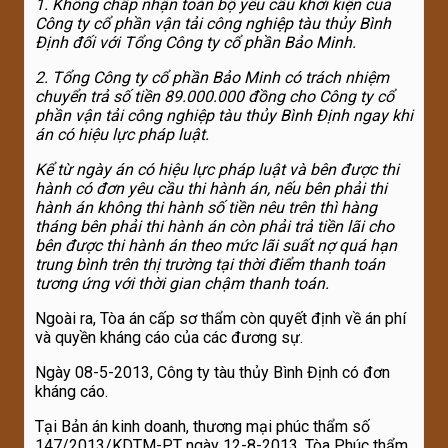
1
. Không chấp nhận toàn bộ yêu cầu khởi kiện của
Công ty cổ phần vận tải công nghiệp tàu thủy Bình
Định đối với Tổng Công ty cổ phần Bảo Minh.
2
. Tổng Công ty cổ phần Bảo Minh có trách nhiệm
chuyển trả số tiền
89.000.000 đồng cho Công ty cổ
phần vận tải công nghiệp tàu thủy Bình Định ngay khi
án có hiệu lực pháp luật.
Kể từ ngày án có hiệu lực pháp luật và bên được thi
hành có đơn yêu cầu thi hành án, nếu bên phải thi
hành án không thi hành số tiền nêu trên thì hàng
tháng bên phải thi hành án còn phải trả tiền lãi cho
bên được thi hành án theo mức lãi suất nợ quá hạn
trung bình trên thị trường tại thời điểm thanh toán
tương ứng với thời gian chậm thanh toán.
Ngoài ra, Tòa án cấp sơ thẩm còn quyết định về án phí
và quyền kháng cáo của các đương sự.
Ngày 08-5-2013, Công ty tàu thủy Bình Định có đơn
kháng cáo.
Tại Bản án kinh doanh, thương mại phúc thẩm số
147/2013/KDTM-PT ngày 12-8-2013, Tòa Phúc thẩm