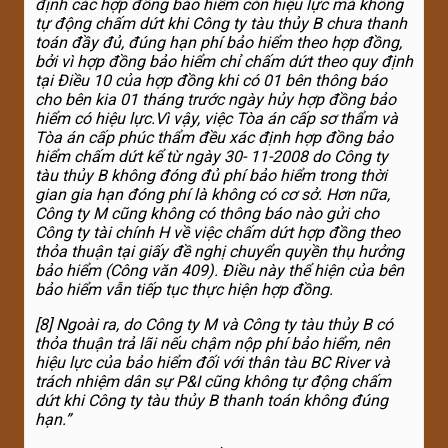
định các hợp đồng bảo hiểm còn hiệu lực mà không
tự động chấm dứt khi Công ty tàu thủy B chưa thanh
toán đầy đủ, đúng hạn phí bảo hiểm theo hợp đồng,
bởi vì hợp đồng bảo hiểm chỉ chấm dứt theo quy định
tại Điều 10 của hợp đồng khi có 01 bên thông báo
cho bên kia 01 tháng trước ngày hủy hợp đồng bảo
hiểm có hiệu lực.Vì vậy, việc Tòa án cấp sơ thẩm và
Tòa án cấp phúc thẩm đều xác định hợp đồng bảo
hiểm chấm dứt kể từ ngày 30-
11-2008 do Công ty
tàu thủy B không đóng đủ phí bảo hiểm trong thời
gian gia hạn đóng phí là không có cơ sở. Hơn nữa,
Công ty M cũng không có thông báo nào gửi cho
Công ty tài chính H về việc chấm dứt hợp đồng theo
thỏa thuận tại giấy đề nghị chuyển quyền thụ hưởng
bảo hiểm (Công văn 409). Điều này thể hiện của bên
bảo hiểm vẫn tiếp tục thực hiện hợp đồng.
[
8
] Ngoài ra, do Công ty M và Công ty tàu thủy B có
thỏa thuận trả lãi nếu chậm nộp phí bảo hiểm, nên
hiệu lực của bảo hiểm đối với thân tàu BC River và
trách nhiệm dân sự P&I cũng không tự động chấm
dứt khi Công ty tàu thủy B thanh toán không đúng
hạn.”