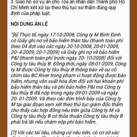
3. Giao hồ sơ vụ án cho Tòa án nhân dân Thành phố Hồ
Chí Minh xét xử lại theo thủ tục sơ thẩm đúng quy
định của pháp luật.
N
Ộ
I DUNG ÁN LỆ
“
[
6
] Thực tế, ngày 17-10-2008, Công ty M Bình Định
có Giấy ghi nợ về bảo hiểm thân tàu (thanh toán phí
theo 04 đợt vào các ngày 20-10-2008, 20-01-2009,
20-
4-2009, 20-7-2009) và Giấy ghi nợ về bảo hiểm
P&I (thanh toán phí trước ngày 20-
10-2008) đối với
Công ty tàu thủy B. Đồng thời, ngày 08-01-2009, Công
ty M được
Công ty tàu thủy B thông báo về sự cố
chìm tàu BC River trong phạm vi hoạt động
được bảo
hiểm, nhưng vẫn xuất hóa đơn đối với hai khoản phí
bảo hiểm thân tàu và phí bảo hiểm P&I mà Công ty
tàu thủy B đã nộp trong ngày 09-01-2009 và ngày
20-
01-2009. Và theo các đơn trình bày của Công ty
M tại giai đoạn xem xét theo thủ tục
giám đốc thẩm
cho thấy các hợp đồng nêu trên giữa Công ty M và
Công ty tàu thủy
B có thỏa thuận Công ty tàu thủy B
phải trả lãi nếu chậm nộp phí bảo hiểm.
[
7
] Với các tài liệu, chứng cứ nêu trên, có cơ sở xác