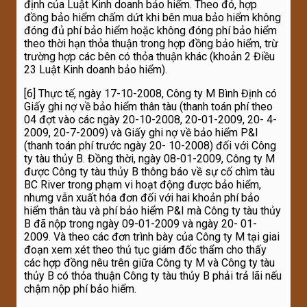
định của Luật Kinh doanh bảo hiểm. Theo đó, hợp
đồng bảo hiểm chấm dứt khi bên mua bảo hiểm không
đóng đủ phí bảo hiểm hoặc không đóng phí bảo hiểm
theo thời hạn thỏa thuận trong hợp đồng bảo hiểm, trừ
trường hợp các bên có thỏa thuận khác (khoản 2 Điều
23 Luật Kinh doanh bảo hiểm).
[6] Thực tế, ngày 17-10-2008, Công ty M Bình Định có
Giấy ghi nợ về bảo hiểm thân tàu (thanh toán phí theo
04 đợt vào các ngày 20-10-2008, 20-01-2009, 20- 4-
2009, 20-7-2009) và Giấy ghi nợ về bảo hiểm P&I
(thanh toán phí trước ngày 20- 10-2008) đối với Công
ty tàu thủy B. Đồng thời, ngày 08-01-2009, Công ty M
được Công ty tàu thủy B thông báo về sự cố chìm tàu
BC River trong phạm vi hoạt động được bảo hiểm,
nhưng vẫn xuất hóa đơn đối với hai khoản phí bảo
hiểm thân tàu và phí bảo hiểm P&I mà Công ty tàu thủy
B đã nộp trong ngày 09-01-2009 và ngày 20- 01-
2009. Và theo các đơn trình bày của Công ty M tại giai
đoạn xem xét theo thủ tục giám đốc thẩm cho thấy
các hợp đồng nêu trên giữa Công ty M và Công ty tàu
thủy B có thỏa thuận Công ty tàu thủy B phải trả lãi nếu
chậm nộp phí bảo hiểm.