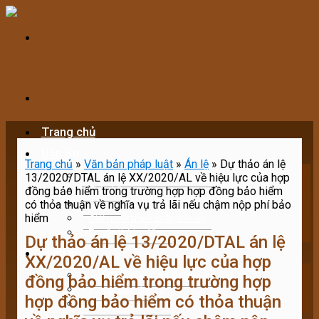
Skip
to
content
Trang chủ
Dân Sự
Trang chủ
»
Văn bản pháp luật
»
Án lệ
»
Dự thảo án lệ
Quy định chung về luật dân sự
13/2020/DTAL án lệ XX/2020/AL về hiệu lực của hợp
đồng bảo hiểm trong trường hợp hợp đồng bảo hiểm
Thừa kế
có thỏa thuận về nghĩa vụ trả lãi nếu chậm nộp phí bảo
Đòi nợ
hiểm
Giải quyết tranh chấp dân sự
Tư vấn thủ tục Visa
Dự thảo án lệ 13/2020/DTAL án lệ
Hình sự
XX/2020/AL về hiệu lực của hợp
Quy định chung về luật hình sự
đồng bảo hiểm trong trường hợp
Tư vấn luật hình sự
hợp đồng bảo hiểm có thỏa thuận
Tạm giữ, tạm giam