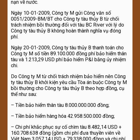
nạn về nước.
Ngày 10-01-2009, Công ty M gửi Công văn số
0051/2009-BM/BT cho Công ty tàu thủy B từ chối
trách nhiệm bồi thường đối với tàu BC River với lý do
Công ty tàu thủy B không hoàn thành nghĩa vụ đóng
phí.
Ngày 20-01-2009, Công ty tàu thủy B thanh toán cho
Công ty M số tiền 89.100.000 đồng phí bảo hiểm thân
tàu và 1.213,29 USD phí bảo hiểm P&I bằng ủy nhiệm
chi.
Do Công ty M từ chối trách nhiệm bảo hiểm nên Công
ty tàu thủy B khởi kiện yêu cầu Tòa án buộc Công ty M
bồi thường cho Công ty tàu thủy B theo hợp đồng, cụ
thể như sau:
– Tiền bảo hiểm thân tàu 8.000.000.000 đồng;
– Tiền bảo hiểm hàng hóa 42.958.500.000 đồng;
– Chi phí khắc phục sự cố chìm tàu 8.482,14 USD +
160.708.638 đồng (gồm chi phí đưa thuyền viên về
Việt Nam 3.057,14 USD + 79.338.000 đồng và chi phí