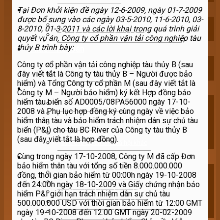
Sở hữu trí tuệ
Tại Đơn khởi kiện đề ngày 12-6-2009, ngày 01-7-2009
được bổ sung vào các ngày 03-5-2010, 11-6-2010, 03-
Tư vấn bảo hộ quyền tác giả
8-2010, 01-3-2011 và các lời khai trong quá trình giải
Tư vấn bảo hộ quyền sở hữu công nghiệp
quyết vụ án, Công ty cổ phần vận tải công nghiệp tàu
thủy B trình bày:
Thuế – Kế toán
Công ty cổ phần vận tải công nghiệp tàu thủy B (sau
Quy định chung về pháp luật thuế
đây viết tắt là Công ty tàu thủy B – Người được bảo
Tư vấn kê khai thuế
hiểm) và Tổng Công ty cổ phần M (sau đây viết tắt là
Lao động – Bảo hiểm
Công ty M – Người bảo hiểm) ký kết Hợp đồng bảo
hiểm tàu biển số AD0005/08PA56000 ngày 17-10-
Tranh chấp lao động
2008 và Phụ lục hợp đồng ký cùng ngày về việc bảo
Chế độ thai sản
hiểm thân tàu và bảo hiểm trách nhiệm dân sự chủ tàu
Chế độ hưu trí
biển (P&I) cho tàu BC River của Công ty tàu thủy B
Tai nạn lao động
(sau đây viết tắt là hợp đồng).
Các chế độ an sinh xã hội khác
Cùng trong ngày 17-10-2008, Công ty M đã cấp Đơn
Tranh tụng
bảo hiểm thân tàu với tổng số tiền 8.000.000.000
Luật sư tranh tụng hình sự
đồng, thời gian bảo hiểm từ 00:00h ngày 19-10-2008
Luật sư tranh tụng dân sự
đến 24:00h ngày 18-10-2009 và Giấy chứng nhận bảo
Luật sư tranh tụng hành chính
hiểm P&I giới hạn trách nhiệm dân sự chủ tàu
Luật sư tranh tụng hôn nhân – gia đình
500.000.000 USD với thời gian bảo hiểm từ 12:00 GMT
ngày 19-10-2008 đến 12:00 GMT ngày 20-02-2009
Luật sư tranh tụng lao động