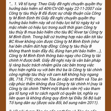
“… 1. Về tố tụng: Theo Giấy đề nghị chuyển quyền thụ
hưởng bảo hiểm số
409/CV-GĐ ngày 22-11-2007 của
Công ty tàu thủy B đã được sự chấp thuận của
Công
ty M Bình Định thì Giấy đề nghị chuyến quyền thụ
hưởng bảo hiểm này sẽ có hiệu lực kể từ ngày ký và
mặc nhiên có hiệu lực trong suốt thời gian Công ty
tàu thủy B mua bảo hiểm cho tàu BC River tại Công ty
M Bình Định. Trong bất cứ trường hợp nào dẫn tới tàu
BC River không còn được Công ty M Bình Định (như
hai bên chấm dứt hợp đồng: Công ty tàu thủy B
không thanh toán đầy đủ, đúng hạn phí bảo hiểm
…),
Công ty M Bình Định thông báo ngay cho Công ty tài
chính H được biết. Giấy đề
nghị này là văn bản pháp
lý ràng buộc trách nhiệm giữa các bên trong việc
thực hiện nghĩa vụ với bên thứ ba là Công ty tài chính
công nghiệp tàu thủy với cam kết không hủy ngang
(BL 718, 719); cho nên Tòa án cấp sơ thẩm và Tòa án
cấp phúc thẩm không đưa Công ty tài chính H (nay là
Công ty tài chính TNHH một thành viên H) vào tham
gia tố tụng với tư cách người có quyền lợi, nghĩa vụ
liên quan là không đúng quy định tại Điều 56 Bộ luật
Tố tụng dân sự (được sửa đổi, bổ sung năm 2011).