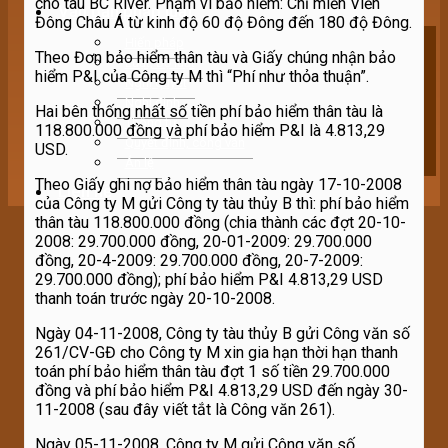
cho tàu BC River. Phạm vi bảo hiểm: Chỉ miền Viễn
Văn bản pháp luật
Đông Châu Á từ kinh độ 60 độ Đông đến 180 độ Đông.
Hiến pháp
Theo Đơn bảo hiểm thân tàu và Giấy chúng nhận bảo
Luật, Bộ luật
hiểm P&I của Công ty M thì “Phí như thỏa thuận”.
Nghị quyết
Nghị định
Hai bên thống nhất số tiền phí bảo hiểm thân tàu là
Thông tư
118.800.000 đồng và phí bảo hiểm P&I là 4.813,29
Quyết định, công văn
USD.
Án lệ
Theo Giấy ghi nợ bảo hiểm thân tàu ngày 17-10-2008
Liên hệ
của Công ty M gửi Công ty tàu thủy B thì: phí bảo hiểm
thân tàu 118.800.000 đồng (chia thành các đợt 20-10-
2008: 29.700.000 đồng, 20-01-2009: 29.700.000
đồng, 20-4-2009: 29.700.000 đồng, 20-7-2009:
29.700.000 đồng); phí bảo hiểm P&I 4.813,29 USD
thanh toán trước ngày 20-10-2008.
Ngày 04-11-2008, Công ty tàu thủy B gửi Công văn số
261/CV-GĐ cho Công ty M xin gia hạn thời hạn thanh
toán phí bảo hiểm thân tàu đợt 1 số tiền 29.700.000
đồng và phí bảo hiểm P&I 4.813,29 USD đến ngày 30-
11-2008 (sau đây viết tắt là Công văn 261).
Ngày 05-11-2008, Công ty M gửi Công văn số