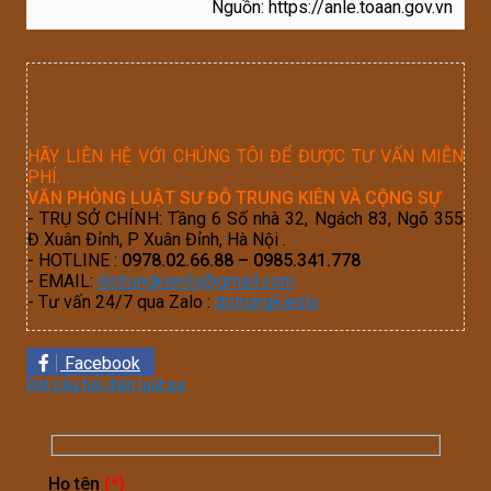
Nguồn: https://anle.toaan.gov.vn
HÃY LIÊN HỆ VỚI CHÚNG TÔI ĐỂ ĐƯỢC TƯ VẤN MIỄN
PHÍ.
VĂN PHÒNG LUẬT SƯ ĐỖ TRUNG KIÊN VÀ CỘNG SỰ
- TRỤ SỞ CHÍNH: Tầng 6 Số nhà 32, Ngách 83, Ngõ 355
Đ Xuân Đỉnh, P Xuân Đỉnh, Hà Nội .
- HOTLINE :
0978.02.66.88 – 0985.341.778
- EMAIL:
dotrungkienls@gmail.com
- Tư vấn 24/7 qua Zalo :
dotrungkienls
Facebook
Đặt câu hỏi đến luật sư
Họ tên
(*)