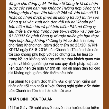
đã gửi cho Công ty M, thì thực tế Công ty M có nhận
được các văn bản này không? Trường hợp Công
ty M
không nhận được Văn bản số 265 và Văn bản số 03
hoặc có nhận được (mặc dù
không trả lời) thì tại sao
Công ty M vẫn xuất hóa đơn đối với hai khoản phí
bảo hiểm thân tàu và phí bảo hiểm P&I mà Công ty
tàu thủy B đã nộp trong ngày 09-01-2009
và ngày 20-
01-2009? Có phải Công ty M mặc nhiên gia hạn thực
hiện hợp đồng
không?”
Công ty M có đơn trình bày
cho rằng Kháng nghị giám đốc thẩm số 23/2016/KN-
KDTM ngày 08-8-2016 của Chánh án Tòa án nhân dân
tối cao không phù hợp với các chứng cứ, tài liệu có
trong hồ sơ, không phù hợp với sự thật khách quan của
vụ án và không phù hợp với các quy định pháp luật có
liên quan nên đề nghị Chánh án Tòa án nhân dân tối cao
rút Kháng nghị giám đốc thẩm nêu trên.
Tại phiên tòa giám đốc thẩm, Đại diện Viện Kiểm sát
nhân dân tối cao nhất trí với Kháng nghị giám đốc thẩm
của Chánh án Tòa án nhân dân tối cao.
NHẬN ĐỊNH CỦA TÒA ÁN
[1] Tại Giấy đề nghị chuyển quyền thụ hưởng bảo hiểm