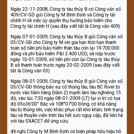
Ngày 22-11-2008, Công ty tàu thủy B có Công văn số
409/CV-GD gửi Công ty M Bình Định và Công ty tài
chính H về việc ủy quyền thụ hưởng bảo hiểm cho
Công ty tài chính H (sau đây viết tắt là Công văn 409).
Ngày 07-01-2009, Công ty tàu thủy B gửi Công văn số
03/CV-GĐ cho Công ty M xin gia hạn thời hạn thanh
toán số tiền phí bảo hiểm thân tàu còn lại 19.700.000
đồng và phí bảo hiểm P&I 2.400 USD, sẽ nộp trước
ngày 10-01-2009; số tiền phí còn lại Công ty tàu thủy
B sẽ thanh toán trước ngày 20-02-2009 (sau đây viết
tắt là Công văn 03).
Ngày 08-01-2009, Công ty tàu thủy B gửi Công văn số
05/CV-GĐ thông báo sự cố thủng tàu, tàu BC River bị
nước vào hầm hàng (hầm 2) mạnh làm tàu nghiêng 15
độ, vào lúc 7:30 ngày 08-01-2009 (LT) tại vị trí có tọa
độ 05o36’00” Bắc và 108°07’00 Đông; có khả năng
tàu bị thủng lớn, việc khắc phục rất khó khăn; tình trạng
tàu và thuyền viên trên tàu hết sức nguy cập, đã liên hệ
với tàu SXACE7 để ứng cứu;
đề nghị Công ty M Bình Định có biện pháp hữu hiệu hỗ