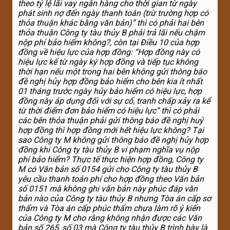
theo tỷ lệ lãi vay ngân hàng cho thời gian từ ngày
phát sinh nợ đến ngày thanh toán (trừ
trường hợp có
thỏa thuận khác bằng văn bản)” thì có phải hai bên
thỏa thuận Công ty tàu thủy B phải trả lãi nếu chậm
nộp phí bảo hiểm không?, còn tại Điều 10 của hợp
đồng về hiệu lực của hợp đồng: “Hợp đồng này có
hiệu lực kể từ ngày ký hợp đồng và tiếp tục không
thời hạn nếu một trong hai bên không gửi thông báo
đề nghị hủy hợp đồng bảo hiểm cho bên kia ít nhất
01 tháng trước ngày hủy bảo hiểm có hiệu lực, hợp
đồng này áp dụng đối với sự cố, tranh chấp xảy ra kể
từ thời điểm đơn bảo hiểm có hiệu lực” thì có phải
các bên thỏa thuận phải gửi thông báo đề nghị huỷ
hợp đồng thì hợp đồng mới hết hiệu lực không? Tại
sao Công ty M không gửi thông báo đề nghị hủy hợp
đồng khi Công ty tàu thủy B vi phạm nghĩa vụ nộp
phí bảo hiểm?
Thực tế thực hiện hợp đồng, Công ty
M có Văn bản số 0154 gửi cho Công ty tàu thủy B
yêu cầu thanh toán phí cho hợp đồng theo Văn bản
số 0151 mà không ghi văn bản này phúc đáp văn
bản nào của Công ty tàu thủy B nhưng Tòa án cấp sơ
thẩm và Tòa án cấp phúc thẩm chưa làm rõ ý kiến
của Công ty M cho rằng không nhận
được các Văn
bản số 265, số 03 mà Công ty tàu thủy B trình bày là