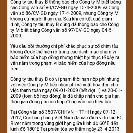
Công ty tàu thủy B thông báo cho Công ty M biết bằng
các Công văn số 80/CV-GĐ ngày 15-4-2009 và Công
văn số 86/CV-GĐ ngày 17-4-2009, nhưng Công ty M
không cử người tham gia. Sau khi có kết quả giám
định, Công ty tàu thủy B cũng đã thông báo cho Công
ty M biết bằng Công văn số 97/CV-GĐ ngày 04-5-
2009.
Yêu cầu bồi thường chi phí khắc phục sự cố chìm tàu
không được thể hiện rõ trong các danh mục phạm vi
bảo hiểm của hợp đồng nhưng thiệt hại thực tế xảy ra
vẫn nằm trong phạm vi bảo hiểm của hợp đồng nêu
trên.
Công ty tàu thủy B có vi phạm thời hạn nộp phí nhưng
với việc Công ty M tiếp nhận phí và xuất hóa đơn cho
việc thanh toán ngày 09-01-2009 (hết đợt 1) và 20-01-
2009 (toàn bộ hợp đồng) là đã chấp nhận cho gia hạn
thời gian đóng phí nên hợp đồng vẫn còn hiệu lực.
Tại Công văn số 3507/CHHVN – TTHH ngày 07-12-
2012, Cục hàng hàng Việt Nam đã xác định vị trí tàu BC
River nằm trong vùng giới hạn giữa kinh độ 60°E đến
kinh độ 180°E Tại phiên tòa sơ thẩm ngày 23-4-2013,