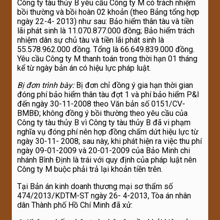
Công ty tàu thủy B yêu cầu Công ty M có trách nhiệm
bồi thường và bồi hoàn 02 khoản (theo Bảng tổng hợp
ngày 22-4- 2013) như sau: Bảo hiểm thân tàu và tiền
lãi phát sinh là 11.070.877.000 đồng; Bảo hiểm trách
nhiệm dân sự chủ tàu và tiền lãi phát sinh là
55.578.962.000 đồng. Tổng là 66.649.839.000 đồng.
Yêu cầu Công ty M thanh toán trong thời hạn 01 tháng
kể từ ngày bản án có hiệu lực pháp luật.
B
ị đơn trình bày:
Bị đơn chỉ đồng ý gia hạn thời gian
đóng phí bảo hiểm thân tàu đợt 1 và phí bảo hiểm P&I
đến ngày 30-11-2008 theo Văn bản số 0151/CV-
BMBĐ; không đồng ý bồi thường theo yêu cầu của
Công ty tàu thủy B vì Công ty tàu thủy B đã vi phạm
nghĩa vụ đóng phí nên hợp đồng chấm dứt hiệu lực từ
ngày 30-11- 2008; sau này, khi phát hiện ra việc thu phí
ngày 09-01-2009 và 20-01-2009 của Bảo Minh chi
nhánh Bình Định là trái với quy định của pháp luật nên
Công ty M buộc phải trả lại khoản tiền trên.
Tại Bản án kinh doanh thương mại sơ thẩm số
474/2013/KDTM-ST ngày 26- 4-2013, Tòa án nhân
dân Thành phố Hồ Chí Minh đã xử: