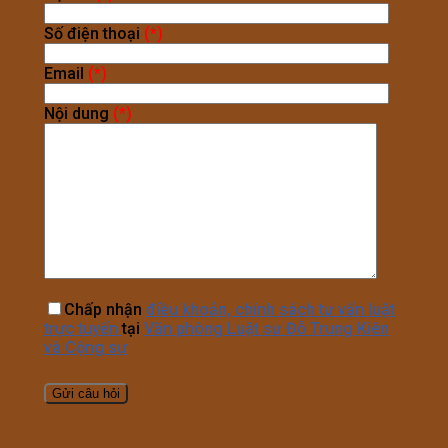
Số điện thoại
(*)
Email
(*)
Nội dung
(*)
Chấp nhận
điều khoản, chính sách tư vấn luật
trực tuyến
tại
Văn phòng Luật sư Đỗ Trung Kiên
và Cộng sự