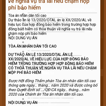
về nghĩa vụ trả lãi nếu chậm nộp
Đất đai
phí bảo hiểm
Cấp giấy chứng nhận quyền sử dụng đất lần đầu
Chuyển quyền sử dụng đất
Tòa án nhân dân tối cao
Thừa kế quyền sử dụng đất
Dự thảo án lệ 13/2020/DTAL án lệ XX/2020/AL về
Giải quyết tranh chấp đất đai
hiệu lực của hợp đồng bảo hiểm trong trường hợp hợp
Bồi thường, hỗ trợ tái định cư khi thu hồi
đồng bảo hiểm có thỏa thuận về nghĩa vụ trả lãi nếu
chậm nộp phí bảo hiểm
Hôn nhân
NỘI DUNG VỤ ÁN
Kết hôn
TÒA ÁN NHÂN DÂN TỐI CAO
Thủ tục ly hôn
Tranh chấp quyền nuôi con khi ly hôn
D
Ự THẢO ÁN LỆ 13/2020/DTAL
ÁN LỆ
Tranh chấp tài sản khi ly hôn
XX/2020/AL
V
Ề HIỆU LỰC CỦA HỢP ĐỒNG BẢO
Mang thai hộ vì mục đích nhân đạo
HIỂM TRONG TRƯỜNG HỢP HỢP ĐỒNG BẢO HIỂM
Nuôi con nuôi
CÓ THỎA THUẬN VỀ NGHĨA VỤ TRẢ LÃI NẾU CHẬM
NỘP PHÍ BẢO HIỂM
Doanh nghiệp – Đầu tư
Quy định chung về luật doanh nghiệp
Đư
ợ
c Hội đồng Thẩm phán Tòa án nhân dân tối cao
thông qua ngày… tháng… năm 2020 và được công bố
Thành lập doanh nghiệp
theo Quyết định số …/QĐ-CA ngày… tháng… năm
Thay đổi đăng ký kinh doanh
2020 của Chánh án Tòa án nhân dân tối cao.
Cố vấn doanh nghiệp toàn diện
Cấp giấy chứng nhận đầu tư
NỘI DUNG VỤ ÁN
Tư vấn dự án đầu tư