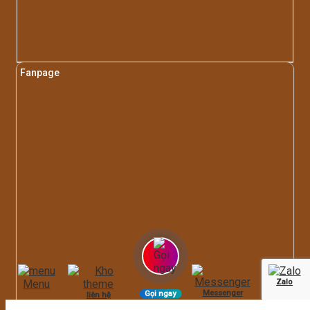
Fanpage
Menu
Zalo
Messenger
Gọi ngay
liên hệ