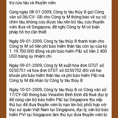
trợ cứu tàu và thuyền viên.
Cùng ngày 08-01-2009, Công ty tàu thủy B gửi Công
văn số 06/CV- GĐ cho Công ty M thông báo về sự cố
chìm tàu; không cứu được tàu nên bỏ tàu, cứu thuyền
viên đưa về Singapore; đề nghị Công ty M có biện
pháp hỗ trợ cần thiết.
Ngày 09-01-2009, Công ty tàu thủy B thanh toán cho
Công ty M số tiền phí bảo hiểm thân tàu còn lại của kỳ
1: 19.700.000 đồng và phí bảo hiểm P&I số tiền 2.400
USD bằng ủy nhiệm chi.
Ngày 09-01-2009, Công ty M xuất hóa đơn GTGT số
0250751 và hóa đơn GTGT số 0250752 đối với hai
khoản phí bảo hiểm thân tàu và phí bảo hiểm P&I mà
Công ty M đã nhận từ Công ty tàu thủy B.
Ngày 10-01-2009, Công ty tàu thủy B có Công văn số
17/CY-GĐ thông báo Vinashin Bình Định đã thuê đại lý
để cùng cán bộ bảo hiểm P&I tại Singapore thu xếp
thủ tục để đưa thuyền viên bị nạn lên bờ; phối hợp với
Đại sứ quán Việt Nam tại Singapore, đại lý, cán bộ bảo
hiểm PVI tại Singapore làm thủ tục đưa thuyền viên bị