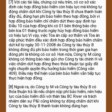
[7] Với các tài liệu, chứng cứ nêu trên, có cơ sở xác
định các hợp đồng bảo hiểm còn hiệu lực mà không tự
động chấm dứt khi Công ty tàu thủy B chưa thanh toán
đầy đủ, đúng hạn phí bảo hiểm theo hợp đồng, bởi vì
hợp đồng bảo hiểm chỉ chấm dứt theo quy định tại
Điều 10 của hợp đồng khi có 01 bên thông báo cho
bên kia 01 tháng trước ngày hủy hợp đồng bảo hiểm
có hiệu lực.Vì vậy, việc Tòa án cấp sơ thẩm và Tòa án
cấp phúc thẩm đều xác định hợp đồng bảo hiểm chấm
dứt kể từ ngày 30-11-2008 do Công ty tàu thủy B
không đóng đủ phí bảo hiểm trong thời gian gia hạn
đóng phí là không có cơ sở. Hơn nữa, Công ty M cũng
không có thông báo nào gửi cho Công ty tài chính H về
việc chấm dứt hợp đồng theo thỏa thuận tại giấy đề
nghị chuyển quyền thụ hưởng bảo hiểm (Công văn
409). Điều này thể hiện của bên bảo hiểm vẫn tiếp tục
thực hiện hợp đồng.
[8] Ngoài ra, do Công ty M và Công ty tàu thủy B có
thỏa thuận trả lãi nếu chậm nộp phí bảo hiểm, nên hiệu
lực của bảo hiểm đối với thân tàu BC River và trách
nhiệm dân sự P&I cũng không tự động chấm dứt khi
Công ty tàu thủy B thanh toán không đúng hạn.