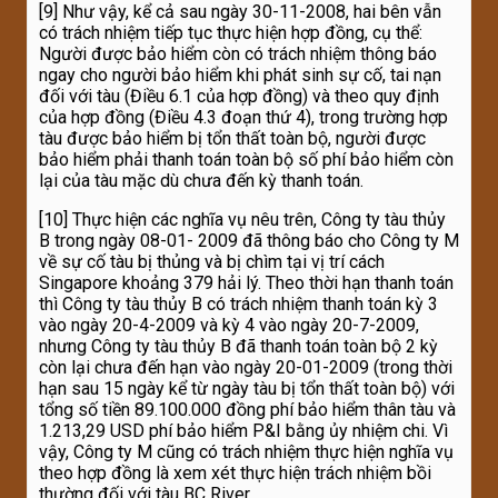
[9] Như vậy, kể cả sau ngày 30-11-2008, hai bên vẫn
có trách nhiệm tiếp tục thực hiện hợp đồng, cụ thể:
Người được bảo hiểm còn có trách nhiệm thông báo
ngay cho người bảo hiểm khi phát sinh sự cố, tai nạn
đối với tàu (Điều 6.1 của hợp đồng) và theo quy định
của hợp đồng (Điều 4.3 đoạn thứ 4), trong trường hợp
tàu được bảo hiểm bị tổn thất toàn bộ, người được
bảo hiểm phải thanh toán toàn bộ số phí bảo hiểm còn
lại của tàu mặc dù chưa đến kỳ thanh toán.
[10] Thực hiện các nghĩa vụ nêu trên, Công ty tàu thủy
B trong ngày 08-01- 2009 đã thông báo cho Công ty M
về sự cố tàu bị thủng và bị chìm tại vị trí cách
Singapore khoảng 379 hải lý. Theo thời hạn thanh toán
thì Công ty tàu thủy B có trách nhiệm thanh toán kỳ 3
vào ngày 20-4-2009 và kỳ 4 vào ngày 20-7-2009,
nhưng Công ty tàu thủy B đã thanh toán toàn bộ 2 kỳ
còn lại chưa đến hạn vào ngày 20-01-2009 (trong thời
hạn sau 15 ngày kể từ ngày tàu bị tổn thất toàn bộ) với
tổng số tiền 89.100.000 đồng phí bảo hiểm thân tàu và
1.213,29 USD phí bảo hiểm P&I bằng ủy nhiệm chi. Vì
vậy, Công ty M cũng có trách nhiệm thực hiện nghĩa vụ
theo hợp đồng là xem xét thực hiện trách nhiệm bồi
thường đối với tàu BC River.