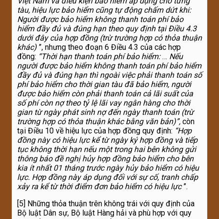
Việt Nam và điều kiện bảo hiểm áp dụng cho từng
tàu, hiệu lực bảo hiểm cũng tự động chấm dứt khi:
Người được bảo hiểm không thanh toán phí bảo
hiểm đầy đủ và đúng hạn theo quy định tại Điều 4.3
dưới đây của hợp đồng (trừ trường hợp có thỏa thuận
khác)
”, nhưng theo đoạn 6 Điều 4.3 của các hợp
đồng:
“Thời hạn thanh toán phí bảo hiểm:
…
Nếu
người được bảo hiểm không thanh toán phí bảo hiểm
đầy đủ và đúng hạn thì ngoài việc phải thanh toán số
phí bảo hiểm cho thời gian tàu đã bảo hiểm, người
được bảo hiểm còn phải thanh toán cả lãi suất của
số phí còn nợ theo tỷ lệ lãi vay ngân hàng cho thời
gian từ ngày phát sinh nợ đến ngày thanh toán (trừ
trường hợp có thỏa thuận khác bằng văn bản)”,
còn
tại Điều 10 về hiệu lực của hợp đồng quy định:
“Hợp
đồng này có hiệu lực kể từ ngày ký hợp đồng và tiếp
tục không thời hạn nếu một trong hai bên không gửi
thông báo đề nghị hủy hợp đồng bảo hiểm cho bên
kia ít nhất 01 tháng trước ngày hủy bảo hiểm có hiệu
lực. Hợp đồng này áp dụng đối với sự cố, tranh chấp
xảy ra kể từ thời điểm đơn bảo hiểm có hiệu lực
”.
[5] Những thỏa thuận trên không trái với quy định của
Bộ luật Dân sự, Bộ luật Hàng hải và phù hợp với quy