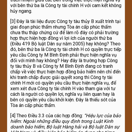
với bên thứ ba là Công ty tài chính H với cam kết không
hủy ngang.
[3] Đây là tài liệu được Công ty tàu thủy B xuất trình tại
giai đoạn phúc thẩm nhưng Tòa án cấp phúc thẩm
chưa thu thập chứng cứ để làm rõ đây có phải trường
hợp thực hiện hợp đồng vì lợi ích của người thứ ba
(Điều 419 Bộ luật Dân sự năm 2005) hay không? Theo
đó, bên thứ ba là Công ty tài chính H có quyền trực tiếp
yêu cầu Công ty M Bình Định phải thực hiện nghĩa vụ
đối với mình hay không? Hay đây là trường hợp Công
ty tàu thủy B và Công ty M Bình Định đang có tranh
chấp về việc thực hiện hợp đồng bảo hiểm nên chỉ đến
khi tranh chấp được giải quyết xong thì Công ty tài
chính H mới có quyền yêu cầu thực hiện nghĩa vụ, để
xem xét đưa Công ty tài chính H vào tham gia với tư
cách là người có quyền lợi, nghĩa vụ liên quan hay là
bên có quyền yêu cầu khởi kiện. Đây là thiếu sót của
Tòa án cấp phúc thẩm.
[4] Theo Điều 3.3 của các hợp đồng:
“Hiệu lực của bảo
hiểm: Ngoài những
điều quy định trong Luật Kinh
doanh bảo hiểm, Bộ luật Hàng hải và Bộ luật Dân sự