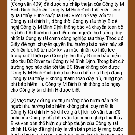
(Công văn 409) đã được sự chấp thuận của Công ty M
Bình Định thể hiện Công ty M Bình Định biết việc Công
ty tàu thủy B thế chấp tàu BC River để vay vốn tại
Công ty tài chính H; đồng thời Công ty tàu thủy B đề
nghị Công ty M Bình Định thông báo và chuyển toàn bộ
số tiền bồi thường bảo hiểm cho người thụ hưởng duy
nhất là Công ty tài chính công nghiệp tàu thủy. Theo đó,
Giấy đề nghị chuyển quyền thụ hưởng bảo hiểm này sẽ
có hiệu lực kể từ ngày ký và mặc nhiên có hiệu lực
trong suốt thời gian Công ty tàu thủy B mua bảo hiểm
cho tàu BC River tại Công ty M Bình Định. Trong bất cứ
trường hợp nào dẫn tới tàu BC River không còn được
Công ty M Bình Định (như hai Bên chấm dứt hợp đồng:
Công ty tàu thủy B không thanh toán đầy đủ, đúng hạn
phí bảo hiểm …), Công ty M Bình Định thông báo ngay
cho Công ty tài chính H được biết.
[2] Việc thay đổi người thụ hưởng bảo hiểm dẫn đến
người thụ hưởng bảo hiểm không phải duy nhất là
Công ty tài chính H sẽ chỉ có giá trị khi có văn bản đề
nghị của Công ty cổ phần vận tải công nghiệp tàu thủy
B và văn bản thể hiện sự chấp thuận của Công ty tài
chính H. Giấy đề nghị này là văn bản pháp lý ràng buộc
trách nhiệm giữa các bên trong việc thực hiện nghĩa vụ