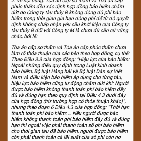
2
. Về nội dung: Tòa án cấp sơ thẩm và Tòa án cấp
phúc thẩm đều xác định hợp đồng bảo hiểm chấm
dứt do Công ty tàu thủy B không đóng đủ phí bảo
hiểm trong thời gian gia hạn đóng phí để từ đó quyết
định không chấp nhận yêu cầu khởi kiện của Công ty
tàu thủy B đối với Công ty M là chưa đủ căn cứ vững
chắc, bởi lẽ:
Tòa án cấp sơ thẩm và Tòa án cấp phúc thẩm chưa
làm rõ thỏa thuận của các bên theo hợp đồng, cụ thể:
Theo Điều 3.3 của hợp đồng: “Hiệu lực của bảo hiểm:
Ngoài những điều quy định trong Luật kinh doanh
bảo hiểm, Bộ luật Hàng hải và Bộ luật Dân sự Việt
Nam và điều kiện bảo hiểm áp dụng cho từng tàu,
hiệu lực bảo hiểm cũng tự động chấm dứt khi: Người
được bảo hiểm không thanh toán phí bảo hiểm đầy
đủ và đúng hạn theo quy định tại Điều 4.3 dưới đây
của hợp đồng (trừ trường hợp có thỏa thuận khác)”,
nhưng theo đoạn 6 Điều 4.3 của hợp đồng: “Thời hạn
thanh toán phí bảo hiểm:
…
Nếu người được bảo
hiểm không thanh toán phí bảo hiểm đầy đủ và đúng
hạn thì ngoài việc phải thanh toán số phí bảo hiểm
cho thời gian tàu đã bảo hiểm, người được bảo hiểm
còn phải thanh toán cả lãi suất của số phí còn nợ