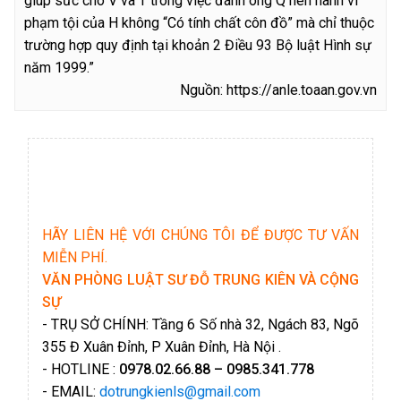
giúp sức cho V và T trong việc đánh ông Q nên hành vi
phạm tội của H không “Có tính chất côn đồ” mà chỉ thuộc
trường hợp quy định tại khoản 2 Điều 93 Bộ luật Hình sự
năm 1999.”
Nguồn: https://anle.toaan.gov.vn
HÃY LIÊN HỆ VỚI CHÚNG TÔI ĐỂ ĐƯỢC TƯ VẤN
MIỄN PHÍ.
VĂN PHÒNG LUẬT SƯ ĐỖ TRUNG KIÊN VÀ CỘNG
SỰ
- TRỤ SỞ CHÍNH: Tầng 6 Số nhà 32, Ngách 83, Ngõ
355 Đ Xuân Đỉnh, P Xuân Đỉnh, Hà Nội .
- HOTLINE :
0978.02.66.88 – 0985.341.778
- EMAIL:
dotrungkienls@gmail.com