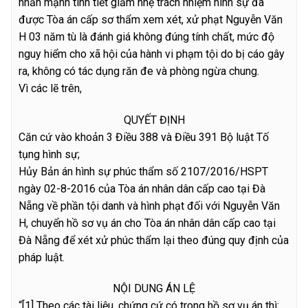
nhấn mạnh tình tiết giảm nhẹ trách nhiệm hình sự đã
được Tòa án cấp sơ thẩm xem xét, xử phạt Nguyễn Văn
H 03 năm tù là đánh giá không đúng tính chất, mức độ
nguy hiểm cho xã hội của hành vi phạm tội do bị cáo gây
ra, không có tác dụng răn đe và phòng ngừa chung.
Vì các lẽ trên,
QUYẾT ĐỊNH
Căn cứ vào khoản 3 Điều 388 và Điều 391 Bộ luật Tố
tụng hình sự;
Hủy Bản án hình sự phúc thẩm số 2107/2016/HSPT
ngày 02-8-2016 của Tòa án nhân dân cấp cao tại Đà
Nẵng về phần tội danh và hình phạt đối với Nguyễn Văn
H, chuyển hồ sơ vụ án cho Tòa án nhân dân cấp cao tại
Đà Nẵng để xét xử phúc thẩm lại theo đúng quy định của
pháp luật.
NỘI DUNG ÁN LỆ
“[1] Theo các tài liệu, chứng cứ có trong hồ sơ vụ án thì: