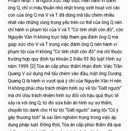
Phạm Nhật T là người trực tiếp thực hiện hành vi đánh
ông Q; chỉ vì mâu thuẫn nhỏ nhặt trong sinh hoạt với các
con của ông Q mà V và T đã dùng mã tấu chém nhiều
nhát vào những vùng trọng yếu trên cơ thể của ông Q nên
chỉ hành vi phạm tội của V và T “Có tính chất côn đồ”, còn
Nguyễn Văn H không trực tiếp tham gia đánh ông Q mà
giúp sức cho V và T trong việc đánh ông Q nên hành vi
phạm tội của H không “Có tính chất côn đồ” mà chỉ thuộc
trường hợp quy định tại khoản 2 Điều 93 Bộ luật Hình sự
năm 1999.
[2] Tòa án cấp phúc thẩm nhận định: Việc Trần
Quang V sử dụng mã tấu chém vào đầu, mặt ông Dương
Quang Q là hành vi vượt quá ý chí của Nguyễn Văn H nên
H không phải chịu trách nhiệm hình sự về tội “Giết người”
mà chỉ chịu trách nhiệm hình sự đối với hậu quả thực tế
xảy ra với ông Q, từ đó sửa bản án hình sự sơ thẩm,
chuyển tội danh cho H từ tội “Giết người” sang tội “Cố ý
gây thương tích” là sai lầm nghiêm trọng trong việc áp
dụng pháp luật. Đồng thời, Tòa án cấp phúc thẩm đã quá