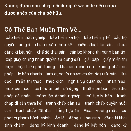
Không được sao chép nội dung từ website nếu chưa
được phép của chủ sở hữu.
Có Thể Bạn Muốn Tìm Về…
bảo hiểm thất nghiệp
bảo hiểm xã hội
bảo hiểm y tế
bảo hộ
quyền tác giả
chia di sản thừa kế
chiếm đoạt tài sản
chưa
đăng kí kết hôn
chế độ thai sản
cán bộ không thi hành bản án
cấp giấy chứng nhận quyền sử dụng đất
giải đáp
giấy miễn thị
thực
hộ chiếu phổ thông
khai sinh cho con
không phải xin
phép
ly hôn nhanh
lạm dụng tín nhiệm chiếm đoạt tài sản
lừa
đảo
miễn thị thực
mục đích
nghĩa vụ quân sự
nhãn hiệu
nuôi con nuôi
sở hữu trí tuệ
sử dụng
thuế môn bài
thuế thu
nhập cá nhân
thành lập doanh nghiệp
thủ tục ly hôn
tranh
chấp di sản thừa kế
tranh chấp dân sự
tranh chấp quyền nuôi
con
tranh chấp đất đai
Tổng hợp 46
Visa
vướng mắc
xử
phạt vi phạm hành chính
Án lệ
đăng kí khai sinh
đăng kí khai
sinh chậm
đăng ký kinh doanh
đăng ký kết hôn
đăng ký