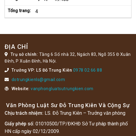
Tổng trang:
4
ĐỊA CHỈ
Trụ sở chính:
Tầng 6 Số nhà 32, Ngách 83, Ngõ 355 Đ Xuân
Đỉnh, P Xuân Đỉnh, Hà Nội.
Trưởng VP: LS Đỗ Trung Kiên
0978 02 66 88
dotrungkienls@gmail.com
Website:
vanphongluatsutrungkien.com
Văn Phòng Luật Sư Đỗ Trung Kiên Và Cộng Sự
Chịu trách nhiệm:
LS. Đỗ Trung Kiên – Trưởng văn phòng
Giấy phép số:
01010500/TP/ĐKHĐ Sở Tư pháp thành phố
HN cấp ngày 02/12/2009.