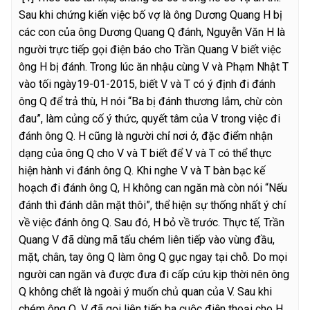
Sau khi chứng kiến việc bố vợ là ông Dương Quang H bị
các con của ông Dương Quang Q đánh, Nguyễn Văn H là
người trực tiếp gọi điện báo cho Trần Quang V biết việc
ông H bị đánh. Trong lúc ăn nhậu cùng V và Phạm Nhật T
vào tối ngày19-01-2015, biết V và T có ý định đi đánh
ông Q để trả thù, H nói “Ba bị đánh thương lắm, chừ còn
đau”, làm củng cố ý thức, quyết tâm của V trong việc đi
đánh ông Q. H cũng là người chỉ nơi ở, đặc điểm nhận
dạng của ông Q cho V và T biết để V và T có thể thực
hiện hành vi đánh ông Q. Khi nghe V và T bàn bạc kế
hoạch đi đánh ông Q, H không can ngăn mà còn nói “Nếu
đánh thì đánh dằn mặt thôi”, thể hiện sự thống nhất ý chí
về việc đánh ông Q. Sau đó, H bỏ về trước. Thực tế, Trần
Quang V đã dùng mã tấu chém liên tiếp vào vùng đầu,
mặt, chân, tay ông Q làm ông Q gục ngay tại chỗ. Do mọi
người can ngăn và được đưa đi cấp cứu kịp thời nên ông
Q không chết là ngoài ý muốn chủ quan của V. Sau khi
chém ông Q, V đã gọi liên tiếp ba cuộc điện thoại cho H