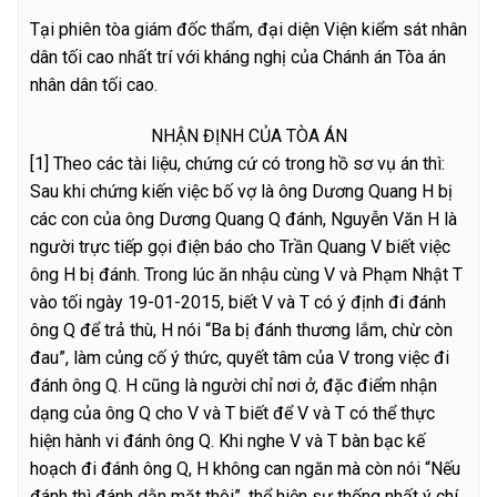
Tại phiên tòa giám đốc thẩm, đại diện Viện kiểm sát nhân
dân tối cao nhất trí với kháng nghị của Chánh án Tòa án
nhân dân tối cao.
NHẬN ĐỊNH CỦA TÒA ÁN
[1] Theo các tài liệu, chứng cứ có trong hồ sơ vụ án thì:
Sau khi chứng kiến việc bố vợ là ông Dương Quang H bị
các con của ông Dương Quang Q đánh, Nguyễn Văn H là
người trực tiếp gọi điện báo cho Trần Quang V biết việc
ông H bị đánh. Trong lúc ăn nhậu cùng V và Phạm Nhật T
vào tối ngày 19-01-2015, biết V và T có ý định đi đánh
ông Q để trả thù, H nói “Ba bị đánh thương lắm, chừ còn
đau”, làm củng cố ý thức, quyết tâm của V trong việc đi
đánh ông Q. H cũng là người chỉ nơi ở, đặc điểm nhận
dạng của ông Q cho V và T biết để V và T có thể thực
hiện hành vi đánh ông Q. Khi nghe V và T bàn bạc kế
hoạch đi đánh ông Q, H không can ngăn mà còn nói “Nếu
đánh thì đánh dằn mặt thôi”, thể hiện sự thống nhất ý chí