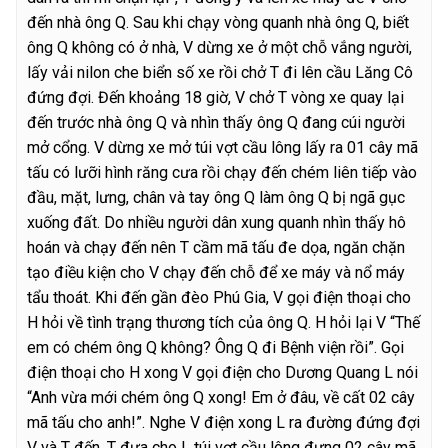
đến nhà ông Q. Sau khi chạy vòng quanh nhà ông Q, biết
ông Q không có ở nhà, V dừng xe ở một chỗ vắng người,
lấy vải nilon che biển số xe rồi chở T đi lên cầu Lăng Cô
đứng đợi. Đến khoảng 18 giờ, V chở T vòng xe quay lại
đến trước nhà ông Q và nhìn thấy ông Q đang cúi người
mở cổng. V dừng xe mở túi vợt cầu lông lấy ra 01 cây mã
tấu có lưỡi hình răng cưa rồi chạy đến chém liên tiếp vào
đầu, mặt, lưng, chân và tay ông Q làm ông Q bị ngã gục
xuống đất. Do nhiều người dân xung quanh nhìn thấy hô
hoán và chạy đến nên T cầm mã tấu đe dọa, ngăn chặn
tạo điều kiện cho V chạy đến chỗ để xe máy và nổ máy
tẩu thoát. Khi đến gần đèo Phú Gia, V gọi điện thoại cho
H hỏi về tình trạng thương tích của ông Q. H hỏi lại V “Thế
em có chém ông Q không? Ông Q đi Bệnh viện rồi”. Gọi
điện thoại cho H xong V gọi điện cho Dương Quang L nói
“Anh vừa mới chém ông Q xong! Em ở đâu, về cất 02 cây
mã tấu cho anh!”. Nghe V điện xong L ra đường đứng đợi
V và T đến. T đưa cho L túi vợt cầu lông đựng 02 cây mã