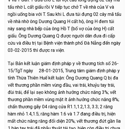
tấu nhờ L cất giấu rồi V tiếp tục chở T về nhà của V và
ngồi uống bia với T. Sau khi L đưa túi đựng 02 cây mã tấu
về nhà nhờ ông Dương Quang H cất hộ, ông H đem túi
này sang nhà bếp của ông Hồ T (bố vợ của ông H) cất
giấu. Ông Dương Quang Q được người dân đưa đi cấp
cứu và điều trị tại Bệnh viện thành phố Đà Nẵng đến ngày
03-02-2015 thì được ra viện.
Tại Bản kết luận giám định pháp y về thương tích số 26-
15/TgT ngày 28-01-2015, Trung tâm giám định pháp y
tỉnh Thừa Thiên Huế kết luận: Ông Dương Quang Q bị đa
vết thương phần mềm vùng đầu, vai trái, khuỷu tay trái,
đùi trái, để lại sẹo không ảnh hưởng chức năng 3%; vết
thương phần mềm vùng mặt ít ảnh hưởng chức năng 8%;
chấn thương gãy 04 răng cửa R1.1,1.2,1.3, 3.3; 2 răng
hàm nhỏ 1.4,1.5; răng hàm 1.6 và 1.7 đang điều trị, hiện
mất chức năng răng đối diện 20%; vết thương đứt gần lìa
1 bàn tay trái đã phẫu thuật tái tạo, hiện còn điều trị chưa