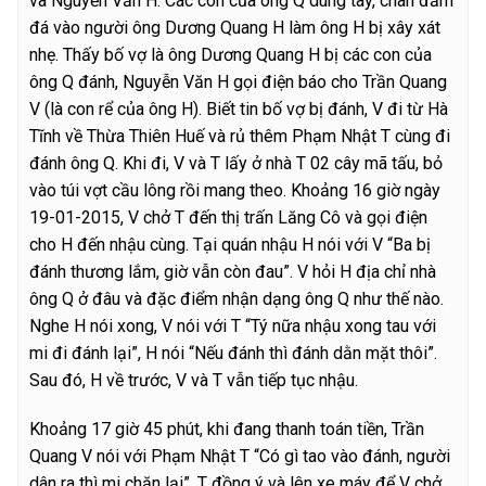
và Nguyễn Văn H. Các con của ông Q dùng tay, chân đấm
đá vào người ông Dương Quang H làm ông H bị xây xát
nhẹ. Thấy bố vợ là ông Dương Quang H bị các con của
ông Q đánh, Nguyễn Văn H gọi điện báo cho Trần Quang
V (là con rể của ông H). Biết tin bố vợ bị đánh, V đi từ Hà
Tĩnh về Thừa Thiên Huế và rủ thêm Phạm Nhật T cùng đi
đánh ông Q. Khi đi, V và T lấy ở nhà T 02 cây mã tấu, bỏ
vào túi vợt cầu lông rồi mang theo. Khoảng 16 giờ ngày
19-01-2015, V chở T đến thị trấn Lăng Cô và gọi điện
cho H đến nhậu cùng. Tại quán nhậu H nói với V “Ba bị
đánh thương lắm, giờ vẫn còn đau”. V hỏi H địa chỉ nhà
ông Q ở đâu và đặc điểm nhận dạng ông Q như thế nào.
Nghe H nói xong, V nói với T “Tý nữa nhậu xong tau với
mi đi đánh lại”, H nói “Nếu đánh thì đánh dằn mặt thôi”.
Sau đó, H về trước, V và T vẫn tiếp tục nhậu.
Khoảng 17 giờ 45 phút, khi đang thanh toán tiền, Trần
Quang V nói với Phạm Nhật T “Có gì tao vào đánh, người
dân ra thì mi chặn lại”, T đồng ý và lên xe máy để V chở