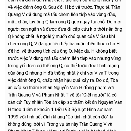
về việc đánh ông Q. Sau đó, H bỏ về trước. Thực tế, Trần
Quang V đã dùng mã tấu chém liên tiếp vào vùng đầu,
mặt, chân, tay ông Q làm ông Q gục ngay tại chỗ. Do mọi
người can ngăn và được đưa đi cấp cứu kịp thời nên ông
Q không chết là ngoài ý muốn chủ quan của V. Sau khi
chém ông Q, V đã gọi liên tiếp ba cuộc điện thoại cho H
để hỏi về thương tích của ông Q. Mặc dù, H không biết
trước việc V dùng mã tấu chém liên tiếp vào những vùng
trọng yếu trên cơ thể ông Q, có thể tước đoạt tính mạng
của ông Q nhưng H đã thống nhất ý chí với V và T trong
việc đánh ông Q, chấp nhận hậu quả xảy ra. Do đó, Tòa
án cấp sơ thẩm kết án Nguyễn Văn H đồng phạm với
Trần Quang V và Phạm Nhật T về tội “Giết người” là có
căn cứ. Tuy nhiên Tòa án cấp sơ thẩm kết án Nguyễn Văn
H theo điểm n khoản 1 Điều 93 Bộ luật Hình sự năm
1999 với tình tiết định khung “Có tính chất côn đồ” là
không đúng, bởi vì: Trong vụ án này Trần Quang V và