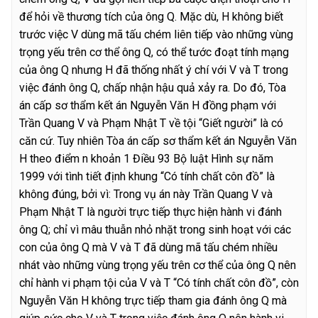
để hỏi về thương tích của ông Q. Mặc dù, H không biết
trước việc V dùng mã tấu chém liên tiếp vào những vùng
trọng yếu trên cơ thể ông Q, có thể tước đoạt tính mạng
của ông Q nhưng H đã thống nhất ý chí với V và T trong
việc đánh ông Q, chấp nhận hậu quả xảy ra. Do đó, Tòa
án cấp sơ thẩm kết án Nguyễn Văn H đồng phạm với
Trần Quang V và Phạm Nhật T về tội “Giết người” là có
căn cứ. Tuy nhiên Tòa án cấp sơ thẩm kết án Nguyễn Văn
H theo điểm n khoản 1 Điều 93 Bộ luật Hình sự năm
1999 với tình tiết định khung “Có tính chất côn đồ” là
không đúng, bởi vì: Trong vụ án này Trần Quang V và
Phạm Nhật T là người trực tiếp thực hiện hành vi đánh
ông Q; chỉ vì mâu thuẫn nhỏ nhặt trong sinh hoạt với các
con của ông Q mà V và T đã dùng mã tấu chém nhiều
nhát vào những vùng trọng yếu trên cơ thể của ông Q nên
chỉ hành vi phạm tội của V và T “Có tính chất côn đồ”, còn
Nguyễn Văn H không trực tiếp tham gia đánh ông Q mà