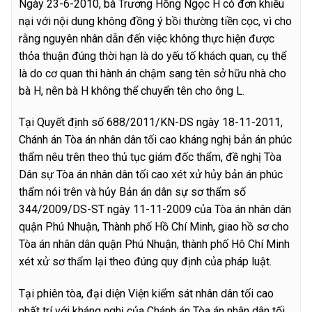
Ngày 23-6-2010, bà Trương Hồng Ngọc H có đơn khiếu
nại với nội dung không đồng ý bồi thường tiền cọc, vì cho
rằng nguyên nhân dẫn đến việc không thực hiện được
thỏa thuận đúng thời hạn là do yếu tố khách quan, cụ thể
là do cơ quan thi hành án chậm sang tên sở hữu nhà cho
bà H, nên bà H không thể chuyển tên cho ông L.
Tại Quyết định số 688/2011/KN-DS ngày 18-11-2011,
Chánh án Tòa án nhân dân tối cao kháng nghị bản án phúc
thẩm nêu trên theo thủ tục giám đốc thẩm, đề nghị Tòa
Dân sự Tòa án nhân dân tối cao xét xử hủy bản án phúc
thẩm nói trên và hủy Bản án dân sự sơ thẩm số
344/2009/DS-ST ngày 11-11-2009 của Tòa án nhân dân
quận Phú Nhuận, Thành phố Hồ Chí Minh, giao hồ sơ cho
Tòa án nhân dân quận Phú Nhuận, thành phố Hô Chí Minh
xét xử sơ thẩm lại theo đúng quy định của pháp luật.
Tại phiên tòa, đại diện Viện kiểm sát nhân dân tối cao
nhất trí với kháng nghị của Chánh án Tòa án nhân dân tối