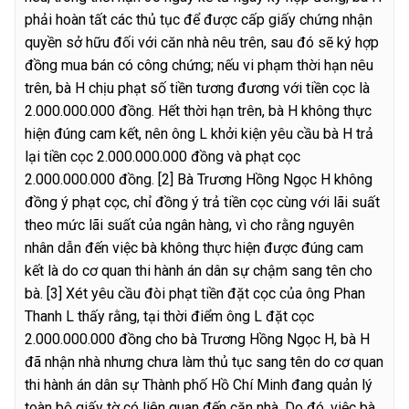
phải hoàn tất các thủ tục để được cấp giấy chứng nhận
quyền sở hữu đối với căn nhà nêu trên, sau đó sẽ ký hợp
đồng mua bán có công chứng; nếu vi phạm thời hạn nêu
trên, bà H chịu phạt số tiền tương đương với tiền cọc là
2.000.000.000 đồng. Hết thời hạn trên, bà H không thực
hiện đúng cam kết, nên ông L khởi kiện yêu cầu bà H trả
lại tiền cọc 2.000.000.000 đồng và phạt cọc
2.000.000.000 đồng.
[2] Bà Trương Hồng Ngọc H không
đồng ý phạt cọc, chỉ đồng ý trả tiền cọc cùng với lãi suất
theo mức lãi suất của ngân hàng, vì cho rằng nguyên
nhân dẫn đến việc bà không thực hiện được đúng cam
kết là do cơ quan thi hành án dân sự chậm sang tên cho
bà.
[3] Xét yêu cầu đòi phạt tiền đặt cọc của ông Phan
Thanh L thấy rằng, tại thời điểm ông L đặt cọc
2.000.000.000 đồng cho bà Trương Hồng Ngọc H, bà H
đã nhận nhà nhưng chưa làm thủ tục sang tên do cơ quan
thi hành án dân sự Thành phố Hồ Chí Minh đang quản lý
toàn bộ giấy tờ có liên quan đến căn nhà. Do đó, việc bà