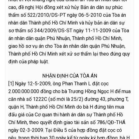
cao, đề nghị Hội đồng xét xử hủy Bản án dân sự phúc
thẩm số 522/2010/DS-PT ngày 06-5-2010 của Tòa án
nhân dân Thành phố Hồ Chí Minh và hủy bản án dân sự
sơ thẩm số 344/2009/DS-ST ngày 11-11-2009 của Tòa
án nhân dân quận Phú Nhuận, Thành phố Hồ Chí Minh,
giao hồ sơ vụ án cho Tòa án nhân dân quận Phú Nhuận,
Thành phố Hồ Chí Minh xét xử sơ thẩm lại theo đúng quy
định của pháp luật.
NHẬN ĐỊNH CỦA TÒA ÁN
[1] Ngày 12-5-2009, ông Phan Thanh L đặt cọc
2.000.000.000 đồng cho bà Trương Hồng Ngọc H để mua
căn nhà số 1222C (số mới là 25/2) đường 43, phường T,
quận H, Thành phố Hồ Chí Minh do bà H đứng tên mua
đấu giá của Cơ quan thi hành án dân sự Thành phố Hồ
Chí Minh, theo quyết định giao tài sản số 786/QĐ-THÁ
ngày 02-3-2009. Tại Điều 5 của hợp đồng đặt cọc có
nêu, trong thời hạn 30 ngày kể từ ngày ký hợp đồng, bà H