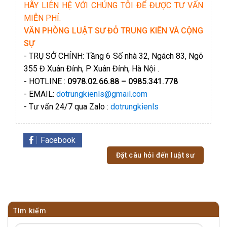
HÃY LIÊN HỆ VỚI CHÚNG TÔI ĐỂ ĐƯỢC TƯ VẤN
MIỄN PHÍ.
VĂN PHÒNG LUẬT SƯ ĐỖ TRUNG KIÊN VÀ CỘNG
SỰ
- TRỤ SỞ CHÍNH: Tầng 6 Số nhà 32, Ngách 83, Ngõ
355 Đ Xuân Đỉnh, P Xuân Đỉnh, Hà Nội .
- HOTLINE :
0978.02.66.88 – 0985.341.778
- EMAIL:
dotrungkienls@gmail.com
- Tư vấn 24/7 qua Zalo :
dotrungkienls
Facebook
Đặt câu hỏi đến luật sư
Tìm kiếm