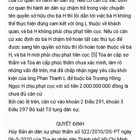
của cơ quan thi hành án dân sự. Nếu có căn cứ xác định
cơ quan thi hành án dân sự chậm trễ trong việc chuyển
tên quyền sở hữu cho bà H thì lỗi dẫn tới việc bà H không
thể thực hiện đúng cam kết với ông L thuộc về khách
quan, và bà H không phải chịu phạt tiền cọc. Nếu có căn
cứ xác định do bà H chậm trễ hoàn tất các thủ tục để
được sang tên quyền sở hữu thì lỗi hoàn toàn thuộc về bà
H, và bà H mới phải chịu phạt tiền cọc.
[5] Tòa án cấp sơ
thẩm và Tòa án cấp phúc thẩm chưa xác minh, làm rõ
những vấn đề trên, mà đã chấp nhận ngay yêu cầu khởi
kiện của ông Phan Thanh L để buộc bà Trương Hồng
Ngọc H chịu phạt cọc với số tiền 2.000.000.000 đồng là
chưa đủ căn cứ.
Bởi các lẽ trên, căn cứ vào khoản 2 Điều 291, khoản 3
Điều 297 Bộ luật Tố tụng dân sự;
QUYẾT ĐỊNH
Hủy Bản án dân sự phúc thẩm số 522/2010/DS-PT ngày
06-5-2010 của Tòa án nhân dân Thành phố Hồ Chí Minh,