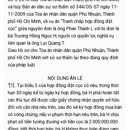
và hủy Bản án dân sự sơ thẩm số 344/DS-ST ngày 11-
11-2009 của Tòa án nhân dân quận Phú Nhuận, Thành
phố Hồ Chí Minh, về vụ án “Tranh chấp hợp đồng đặt
cọc” giữa nguyên đơn là ông Phan Thanh L với bị đơn là
bà Trương Hồng Ngọc H; người có quyền lợi, nghĩa vụ
liên quan là ông Lại Quang T.
Giao hồ sơ cho Tòa án nhân dân quận Phú Nhuận, Thành
phố Hồ Chí Minh xét xử sơ thẩm lại theo đúng quy định
của pháp luật.
NỘI DUNG ÁN LỆ
“[1]…Tại Điều 5 của hợp đồng đặt cọc có nêu, trong thời
hạn 30 ngày kể từ ngày ký hợp đồng, bà H phải hoàn tất
các thủ tục để được cấp giấy chứng nhận quyền sở hữu
đối với căn nhà nêu trên, sau đó sẽ ký hợp đồng mua bán
có công chứng; nếu vi phạm thời hạn nêu trên, bà H chịu
phạt số tiền tương đương với tiền cọc là 2.000.000.000
đồng. Hết thời hạn trên, bà H không thực hiện đúng cam