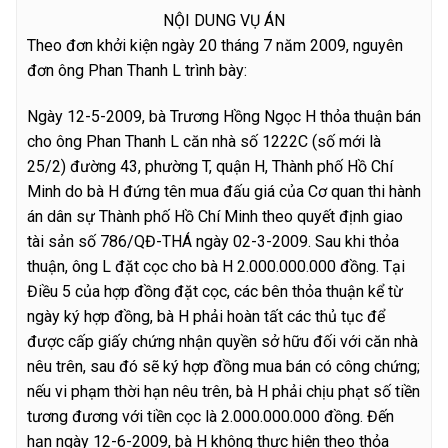
NỘI DUNG VỤ ÁN
Theo đơn khởi kiện ngày 20 tháng 7 năm 2009, nguyên
đơn ông Phan Thanh L trình bày:
Ngày 12-5-2009, bà Trương Hồng Ngọc H thỏa thuận bán
cho ông Phan Thanh L căn nhà số 1222C (số mới là
25/2) đường 43, phường T, quận H, Thành phố Hồ Chí
Minh do bà H đứng tên mua đấu giá của Cơ quan thi hành
án dân sự Thành phố Hồ Chí Minh theo quyết định giao
tài sản số 786/QĐ-THÁ ngày 02-3-2009. Sau khi thỏa
thuận, ông L đặt cọc cho bà H 2.000.000.000 đồng. Tại
Điều 5 của hợp đồng đặt cọc, các bên thỏa thuận kể từ
ngày ký hợp đồng, bà H phải hoàn tất các thủ tục để
được cấp giấy chứng nhận quyền sở hữu đối với căn nhà
nêu trên, sau đó sẽ ký hợp đồng mua bán có công chứng;
nếu vi phạm thời hạn nêu trên, bà H phải chịu phạt số tiền
tương đương với tiền cọc là 2.000.000.000 đồng. Đến
hạn ngày 12-6-2009, bà H không thực hiện theo thỏa