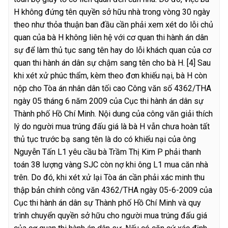
H không đứng tên quyền sở hữu nhà trong vòng 30 ngày
theo như thỏa thuận ban đầu cần phải xem xét do lỗi chủ
quan của bà H không liên hệ với cơ quan thi hành án dân
sự để làm thủ tục sang tên hay do lỗi khách quan của cơ
quan thi hành án dân sự chậm sang tên cho bà H.
[4] Sau
khi xét xử phúc thẩm, kèm theo đơn khiếu nại, bà H còn
nộp cho Tòa án nhân dân tối cao Công văn số 4362/THA
ngày 05 tháng 6 năm 2009 của Cục thi hành án dân sự
Thành phố Hồ Chí Minh. Nội dung của công văn giải thích
lý do người mua trúng đấu giá là bà H vẫn chưa hoàn tất
thủ tục trước bạ sang tên là do có khiếu nại của ông
Nguyễn Tấn L1 yêu cầu bà Trầm Thị Kim P phải thanh
toán 38 lượng vàng SJC còn nợ khi ông L1 mua căn nhà
trên. Do đó, khi xét xử lại Tòa án cần phải xác minh thu
thập bản chính công văn 4362/THA ngày 05-6-2009 của
Cục thi hành án dân sự Thành phố Hồ Chí Minh và quy
trình chuyển quyền sở hữu cho người mua trúng đấu giá