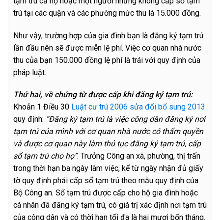
tạm trú cả hộ hoặc một người nhưng không cấp sổ tạm
trú tại các quận và các phường mức thu là 15.000 đồng.
Như vậy, trường hợp của gia đình bạn là đăng ký tạm trú
lần đầu nên sẽ được miễn lệ phí. Việc cơ quan nhà nước
thu của bạn 150.000 đồng lệ phí là trái với quy định của
pháp luật.
Thứ hai, về chứng từ được cấp khi đăng ký tạm trú:
Khoản 1 Điều 30
Luật cư trú 2006 sửa đổi bổ sung 2013
quy định:
“Đăng ký tạm trú là việc công dân đăng ký nơi
tạm trú của mình với cơ quan nhà nước có thẩm quyền
và được cơ quan này làm thủ tục đăng ký tạm trú, cấp
sổ tạm trú cho họ”
. Trưởng Công an xã, phường, thị trấn
trong thời hạn ba ngày làm việc, kể từ ngày nhận đủ giấy
tờ quy định phải cấp sổ tạm trú theo mẫu quy định của
Bộ Công an. Sổ tạm trú được cấp cho hộ gia đình hoặc
cá nhân đã đăng ký tạm trú, có giá trị xác định nơi tạm trú
của công dân và có thời hạn tối đa là hai mươi bốn tháng.