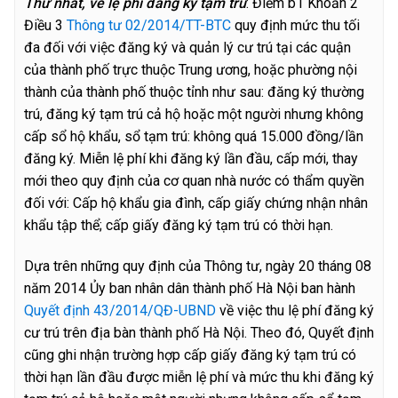
Thứ nhất, về lệ phí đăng ký tạm trú
: Điểm b1 Khoản 2
Điều 3
Thông tư 02/2014/TT-BTC
quy định mức thu tối
đa đối với việc đăng ký và quản lý cư trú tại các quận
của thành phố trực thuộc Trung ương, hoặc phường nội
thành của thành phố thuộc tỉnh như sau: đăng ký thường
trú, đăng ký tạm trú cả hộ hoặc một người nhưng không
cấp sổ hộ khẩu, sổ tạm trú: không quá 15.000 đồng/lần
đăng ký. Miễn lệ phí khi đăng ký lần đầu, cấp mới, thay
mới theo quy định của cơ quan nhà nước có thẩm quyền
đối với: Cấp hộ khẩu gia đình, cấp giấy chứng nhận nhân
khẩu tập thể; cấp giấy đăng ký tạm trú có thời hạn.
Dựa trên những quy định của Thông tư, ngày 20 tháng 08
năm 2014 Ủy ban nhân dân thành phố Hà Nội ban hành
Quyết định 43/2014/QĐ-UBND
về việc thu lệ phí đăng ký
cư trú trên địa bàn thành phố Hà Nội. Theo đó, Quyết định
cũng ghi nhận trường hợp cấp giấy đăng ký tạm trú có
thời hạn lần đầu được miễn lệ phí và mức thu khi đăng ký