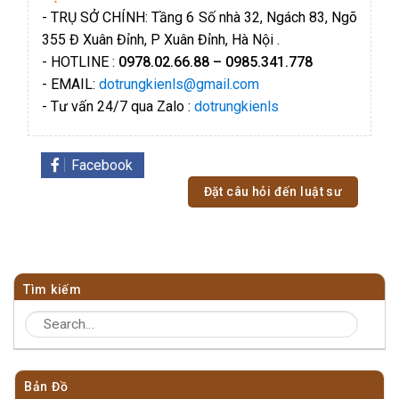
- TRỤ SỞ CHÍNH: Tầng 6 Số nhà 32, Ngách 83, Ngõ
355 Đ Xuân Đỉnh, P Xuân Đỉnh, Hà Nội .
- HOTLINE :
0978.02.66.88 – 0985.341.778
- EMAIL:
dotrungkienls@gmail.com
- Tư vấn 24/7 qua Zalo :
dotrungkienls
Facebook
Đặt câu hỏi đến luật sư
Tìm kiếm
Bản Đồ