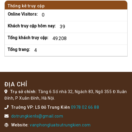
Thống kê truy cập
Online Visitors:
0
Khách truy cập hôm nay:
39
Tổng khách truy cập:
49.208
Tổng trang:
4
ĐỊA CHỈ
Trụ sở chính:
Tầng 6 Số nhà 32, Ngách 83, Ngõ 355 Đ Xuân
Đỉnh, P Xuân Đỉnh, Hà Nội.
Trưởng VP: LS Đỗ Trung Kiên
0978 02 66 88
dotrungkienls@gmail.com
Website:
vanphongluatsutrungkien.com