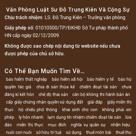
Văn Phòng Luật Sư Đỗ Trung Kiên Và Cộng Sự
Chịu trách nhiệm:
LS. Đỗ Trung Kiên – Trưởng văn phòng
Giấy phép số:
01010500/TP/ĐKHĐ Sở Tư pháp thành phố
HN cấp ngày 02/12/2009.
Không được sao chép nội dung từ website nếu chưa
được phép của chủ sở hữu.
Có Thể Bạn Muốn Tìm Về…
bảo hiểm thất nghiệp
bảo hiểm xã hội
bảo hiểm y tế
bảo hộ
quyền tác giả
chia di sản thừa kế
chiếm đoạt tài sản
chưa
đăng kí kết hôn
chế độ thai sản
cán bộ không thi hành bản án
cấp giấy chứng nhận quyền sử dụng đất
giải đáp
giấy miễn thị
thực
hộ chiếu phổ thông
khai sinh cho con
không phải xin
phép
ly hôn nhanh
lạm dụng tín nhiệm chiếm đoạt tài sản
lừa
đảo
miễn thị thực
mục đích
nghĩa vụ quân sự
nhãn hiệu
nuôi con nuôi
sở hữu trí tuệ
sử dụng
thuế môn bài
thuế thu