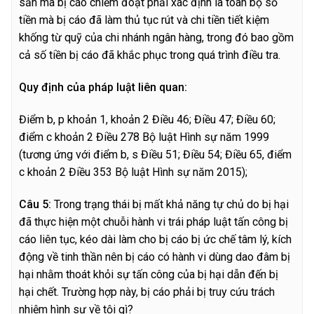
sản mà bị cáo chiếm đoạt phải xác định là toàn bộ số
tiền mà bị cáo đã làm thủ tục rút và chi tiền tiết kiệm
khống từ quỹ của chi nhánh ngân hàng, trong đó bao gồm
cả số tiền bị cáo đã khắc phục trong quá trình điều tra.
Quy định của pháp luật liên quan:
Điểm b, p khoản 1, khoản 2 Điều 46; Điều 47; Điều 60;
điểm c khoản 2 Điều 278 Bộ luật Hình sự năm 1999
(tương ứng với điểm b, s Điều 51; Điều 54; Điều 65, điểm
c khoản 2 Điều 353 Bộ luật Hình sự năm 2015);
C
â
u 5:
Trong trạng thái bị mất khả năng tự chủ do bị hại
đã thực hiện một chuỗi hành vi trái pháp luật tấn công bị
cáo liên tục, kéo dài làm cho bị cáo bị ức chế tâm lý, kích
động về tinh thần nên bị cáo có hành vi dùng dao đâm bị
hại nhằm thoát khỏi sự tấn công của bị hại dẫn đến bị
hại chết. Trường hợp này, bị cáo phải bị truy cứu trách
nhiệm hình sự về tội gì?