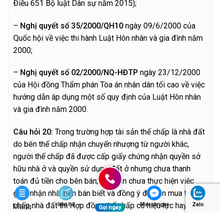
Điều 651 Bộ luật Dân sự năm 2015);
–
Nghị quyết số 35/2000/QH10
ngày 09/6/2000 của
Quốc hội về việc thi hành Luật Hôn nhân và gia đình năm
2000;
–
Nghị quyết số 02/2000/NQ-HĐTP
ngày 23/12/2000
của Hội đồng Thẩm phán Tòa án nhân dân tối cao về việc
hướng dẫn áp dụng một số quy định của Luật Hôn nhân
và gia đình năm 2000.
C
â
u hỏi 20:
Trong trường hợp tài sản thế chấp là nhà đất
do bên thế chấp nhận chuyển nhượng từ người khác,
người thế chấp đã được cấp giấy chứng nhận quyền sở
hữu nhà ở và quyền sử dụng đất ở nhưng chưa thanh
toán đủ tiền cho bên bán; các bên chưa thực hiện việc
giao nhận nhà; bên bán biết và đồng ý để bên mua thế
chấp nhà đất thì Hợp đồng thế chấp có hiệu lực hay
liên hệ
Messenger
Zalo
Menu
Gọi ngay
không?